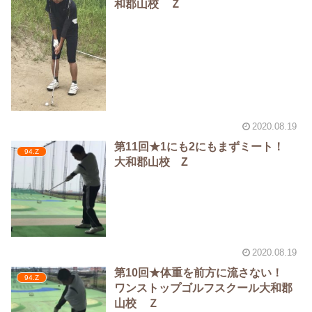
和郡山校 Ｚ
2020.08.19
第11回★1にも2にもまずミート！
94.Z
大和郡山校 Z
2020.08.19
第10回★体重を前方に流さない！
94.Z
ワンストップゴルフスクール大和郡
山校 Ｚ