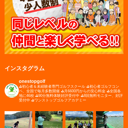
インスタグラム
onestopgolf
⛳️初心者＆未経験者専門ゴルフスクール
⛳️初心者ゴルフコン
ペ、全国で毎月多数開催
⛳️月6600円からの安心料金
⛳️全国各
地に46校
⛳️90分無料体験好評受付中
⛳️8回無料モニター、好評
受付中
⛳️ワンストップゴルフアカデミー