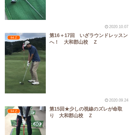
2020.10.07
第16＋17回 いざラウンドレッスン
94.Z
へ！ 大和郡山校 Ｚ
2020.09.24
第15回★少しの視線のズレが命取
94.Z
り 大和郡山校 Ｚ