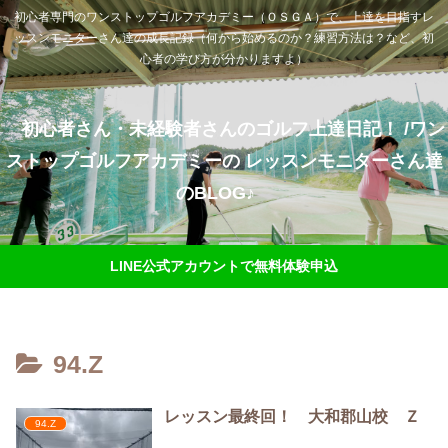
初心者専門のワンストップゴルフアカデミー（ＯＳＧＡ）で、上達を目指すレ
ッスンモニターさん達の成長記録（何から始めるのか？練習方法は？など、初
心者の学び方が分かりますよ）
初心者さん・未経験者さんのゴルフ上達日記！ /ワン
ストップゴルフアカデミーの レッスンモニターさん達
のBLOG♪
LINE公式アカウントで無料体験申込
94.Z
レッスン最終回！ 大和郡山校 Ｚ
94.Z