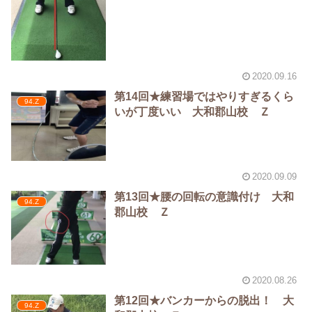
2020.09.16
第14回★練習場ではやりすぎるくら
94.Z
いが丁度いい 大和郡山校 Ｚ
2020.09.09
第13回★腰の回転の意識付け 大和
94.Z
郡山校 Ｚ
2020.08.26
第12回★バンカーからの脱出！ 大
94.Z