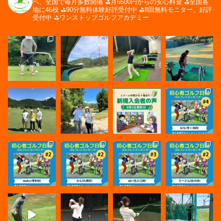
ペ、全国で毎月多数開催
⛳️月6600円からの安心料金
⛳️全国各
地に46校
⛳️90分無料体験好評受付中
⛳️8回無料モニター、好評
受付中
⛳️ワンストップゴルフアカデミー