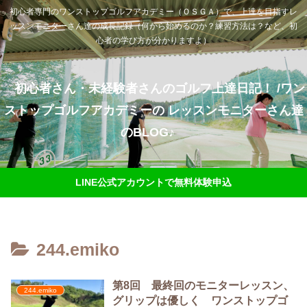
初心者専門のワンストップゴルフアカデミー（ＯＳＧＡ）で、上達を目指すレ
ッスンモニターさん達の成長記録（何から始めるのか？練習方法は？など、初
心者の学び方が分かりますよ）
初心者さん・未経験者さんのゴルフ上達日記！ /ワン
ストップゴルフアカデミーの レッスンモニターさん達
のBLOG♪
LINE公式アカウントで無料体験申込
244.emiko
第8回 最終回のモニターレッスン、
244.emiko
グリップは優しく ワンストップゴ