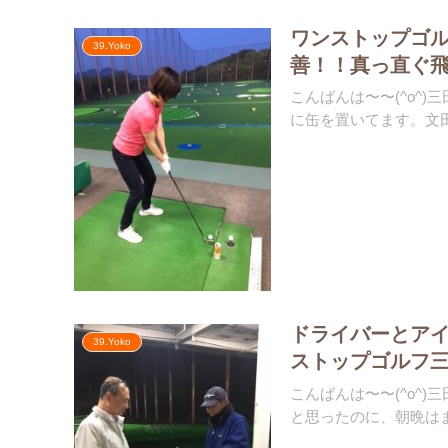
ワンストップゴ
39.Yoko
善！！真っ直ぐ飛
こんばんは〜〜(^o^
に缶を置いてます。文田
ドライバーとアイ
39.Yoko
ストップゴルフ
こんばんは〜〜(^o^
と思ったのに、朝晩はま