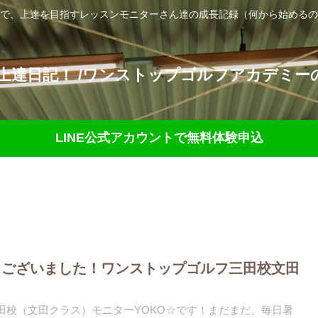
で、上達を目指すレッスンモニターさん達の成長記録（何から始めるの
達日記！ /ワンストップゴルフアカデミーの
LINE公式アカウントで無料体験申込
うございました！ワンストップゴルフ三田校文田
)三田校（文田クラス）モニターYOKO☆です！まだまだ、毎日暑