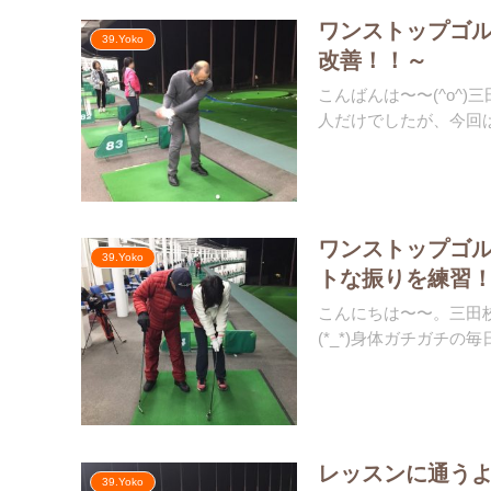
ワンストップゴ
39.Yoko
改善！！～
こんばんは〜〜(^o^
人だけでしたが、今回は
ワンストップゴ
39.Yoko
トな振りを練習
こんにちは〜〜。三田
(*_*)身体ガチガチの毎
レッスンに通う
39.Yoko