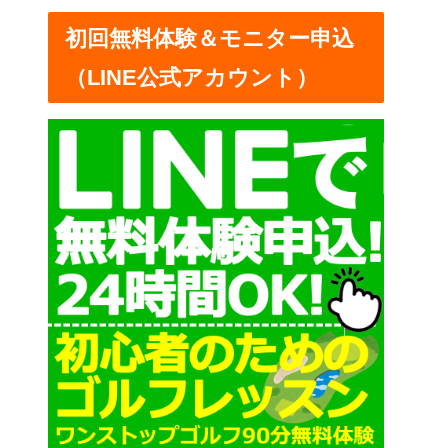
ー
初回無料体験＆モニター申込
（LINE公式アカウント）