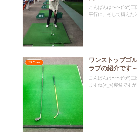
こんばんは〜〜(^o^
平行に、そして構えた時
ワンストップゴ
39.Yoko
ラブの紹介です
こんばんは〜〜(^o^
ますね(>_<)突然ですが