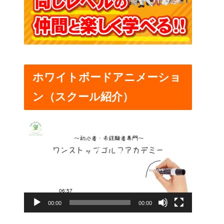
ホワイトボードアニメーショ
ン（スクール紹介）
動
画
プ
レ
ー
00:00
00:00
ヤ