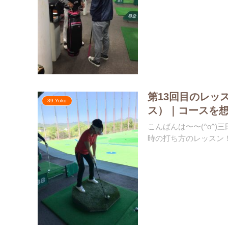
第13回目のレッ
39.Yoko
ス）｜コースを想
こんばんは〜〜(^o^
時の打ち方のレッスン！