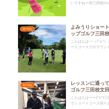
いですねー😵三田校のレ
よみうりショート
39.Yoko
ップゴルフ三田
こんばんは~~（^ o
ートコースでのラウンド
レッスンに通って
39.Yoko
ゴルフ三田校文
こんばんは〜〜(^o^
でショートコース回りました