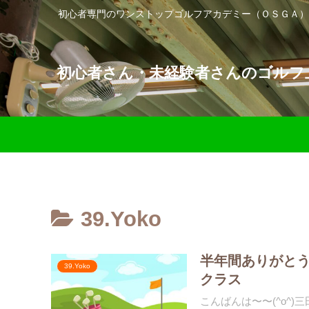
初心者専門のワンストップゴルフアカデミー（ＯＳＧＡ）
初心者さん・未経験者さんのゴルフ上
39.Yoko
半年間ありがと
39.Yoko
クラス
こんばんは〜〜(^o^