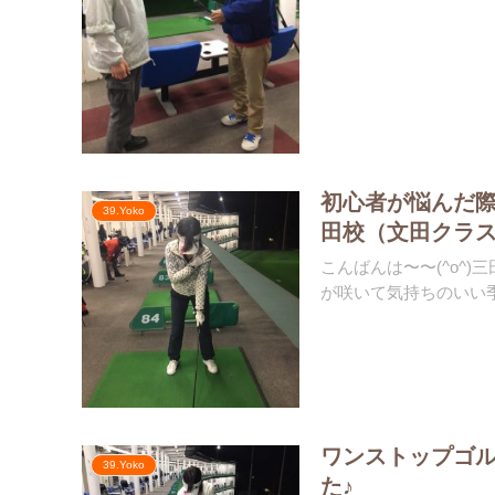
初心者が悩んだ際
39.Yoko
田校（文田クラ
こんばんは〜〜(^o^
が咲いて気持ちのいい季
ワンストップゴル
39.Yoko
た♪