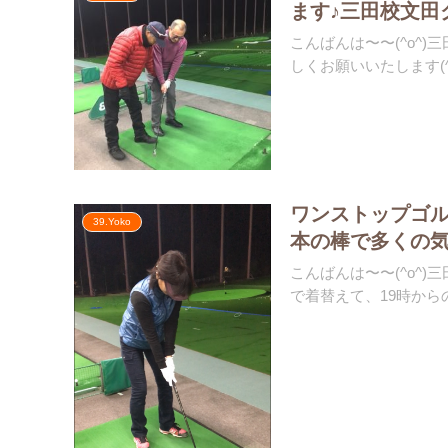
ます♪三田校文田
こんばんは〜〜(^o^
しくお願いいたします(^^
ワンストップゴル
39.Yoko
本の棒で多くの気
こんばんは〜〜(^o^
で着替えて、19時からの