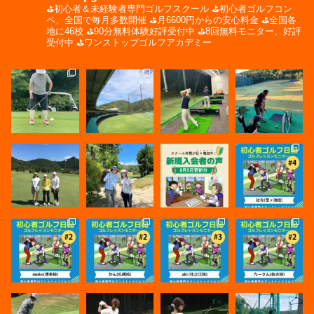
⛳️初心者＆未経験者専門ゴルフスクール
⛳️初心者ゴルフコン
ペ、全国で毎月多数開催
⛳️月6600円からの安心料金
⛳️全国各
地に46校
⛳️90分無料体験好評受付中
⛳️8回無料モニター、好評
受付中
⛳️ワンストップゴルフアカデミー