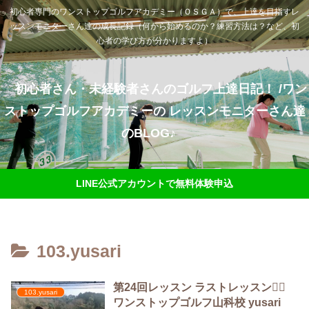
初心者専門のワンストップゴルフアカデミー（ＯＳＧＡ）で、上達を目指すレ
ッスンモニターさん達の成長記録（何から始めるのか？練習方法は？など、初
心者の学び方が分かりますよ）
初心者さん・未経験者さんのゴルフ上達日記！ /ワン
ストップゴルフアカデミーの レッスンモニターさん達
のBLOG♪
LINE公式アカウントで無料体験申込
103.yusari
第24回レッスン ラストレッスン🏌️‍♀️
103.yusari
ワンストップゴルフ山科校 yusari