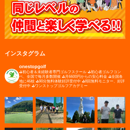
インスタグラム
onestopgolf
⛳️初心者＆未経験者専門ゴルフスクール
⛳️初心者ゴルフコン
ペ、全国で毎月多数開催
⛳️月6600円からの安心料金
⛳️全国各
地に46校
⛳️90分無料体験好評受付中
⛳️8回無料モニター、好評
受付中
⛳️ワンストップゴルフアカデミー