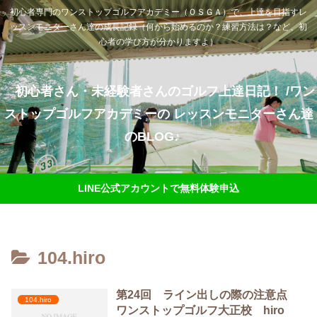
初心者専門のワンストップゴルフアカデミー（ＯＳＧＡ）で、上達を目指すレ
ッスンモニターさん達の成長記録（何から始めるのか？練習方法は？など、初
心者の学び方が分かりますよ）
初心者さん・未経験者さんのゴルフ上達日記！ /ワン
ストップゴルフアカデミーの レッスンモニターさん達
のBLOG♪
LINE公式アカウントで無料体験申込
104.hiro
第24回 ライン出しの際の注意点
104.hiro
ワンストップゴルフ大正校 hiro