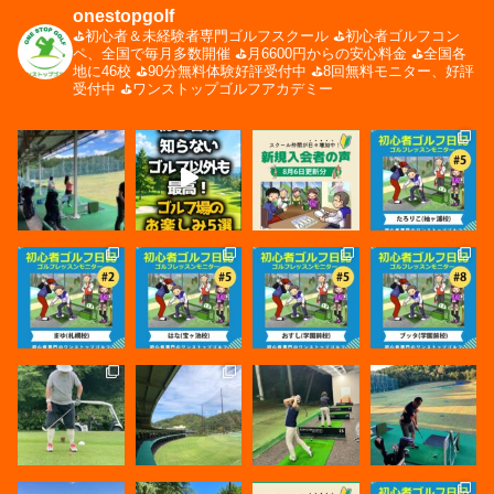
onestopgolf
⛳️初心者＆未経験者専門ゴルフスクール
⛳️初心者ゴルフコン
ペ、全国で毎月多数開催
⛳️月6600円からの安心料金
⛳️全国各
地に46校
⛳️90分無料体験好評受付中
⛳️8回無料モニター、好評
受付中
⛳️ワンストップゴルフアカデミー