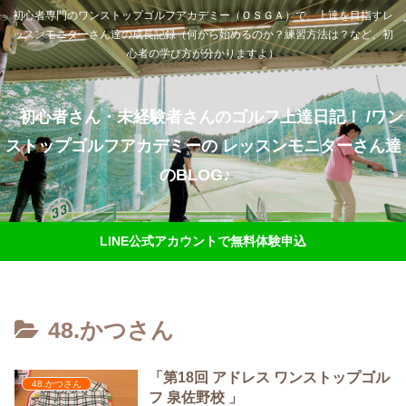
初心者専門のワンストップゴルフアカデミー（ＯＳＧＡ）で、上達を目指すレ
ッスンモニターさん達の成長記録（何から始めるのか？練習方法は？など、初
心者の学び方が分かりますよ）
初心者さん・未経験者さんのゴルフ上達日記！ /ワン
ストップゴルフアカデミーの レッスンモニターさん達
のBLOG♪
LINE公式アカウントで無料体験申込
48.かつさん
「第18回 アドレス ワンストップゴル
48.かつさん
フ 泉佐野校 」