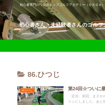
初心者専門のワンストップゴルフアカデミー（ＯＳＧＡ）
初心者さん・未経験者さんのゴルフ上
86.ひつじ
第24回☆ついに
86.ひつじ
〈近況〉前回、まさか
スンにしました。あと残