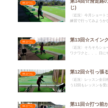
第14回☆滑走路
86.ひつじ
じ)
〈近況〉今月ショート
練習で行ってみようかな
第13回☆スイン
86.ひつじ
〈近況〉そろそろショ
ワクワクと、、、日にち
第12回☆引っ張
86.ひつじ
〈近況〉レッスン全日
う12回もレッスンを受け
第11回☆打つ前
86.ひつじ