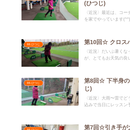
(ひつじ)
〈近況〉最近は、コー
を家でやっています(^^
第10回☆ クロ
86.ひつじ
〈近況〉だいぶ暑くな
が、とてもお天気の良い
第8回☆ 下半身
86.ひつじ
じ)
〈近況〉大雨〜雷でど
込みで当日にレッスン予
第7回☆引き手が
86.ひつじ