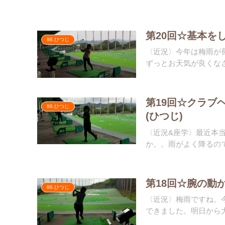
第20回☆基本を
86.ひつじ
〈近況〉今年は梅雨が長
ずっとお天気が良くなさ
第19回☆クラブ
86.ひつじ
(ひつじ)
〈近況&座学〉最近本当
か。。雨がよく降るので
第18回☆腕の動
86.ひつじ
〈近況〉梅雨ですね。
できました。明日から大