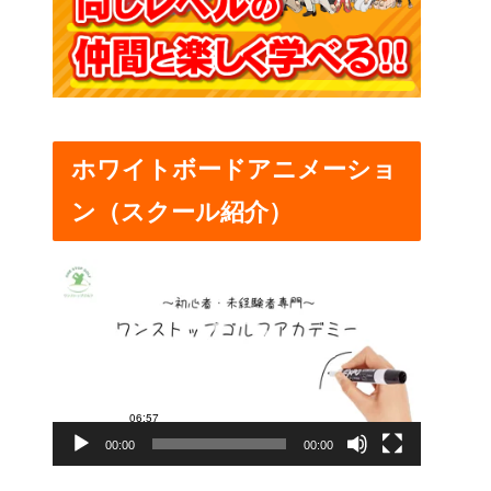
ホワイトボードアニメーショ
ン（スクール紹介）
動
画
プ
レ
ー
00:00
00:00
ヤ