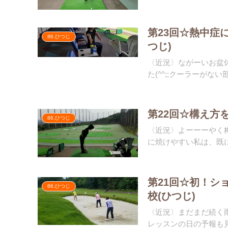
第23回☆熱中症
86.ひつじ
つじ)
〈近況〉ながーいお盆
た(^^;;クーラーがない
第22回☆構え方
86.ひつじ
〈近況〉よーーーやく
に焼けやすい私は、既に
第21回☆初！シ
86.ひつじ
校(ひつじ)
〈近況〉まだまだ続く雨
レッスンの日の予報も見