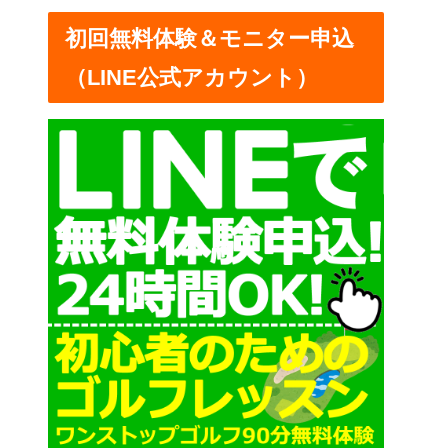
ー
初回無料体験＆モニター申込
（LINE公式アカウント）