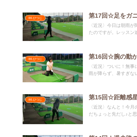
第17回☆足をガ
86.ひつじ
〈近況〉今日は朝雨が
たのですが。レッスン途
第16回☆腕の動
86.ひつじ
〈近況〉ついに！無事に
雨が降らず、暑すぎない
第15回☆距離感
86.ひつじ
〈近況〉なんと！今月
だちょっと先だし♪と思