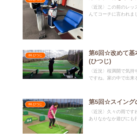
〈近況〉この前のレッス
んてコーチに言われまし
第6回☆改めて基
86.ひつじ
(ひつじ)
〈近況〉桜満開で気持
ですね。家の中で出来る
第5回☆スイング
86.ひつじ
〈近況〉久々の雨です
ありなかなか遊びにも行