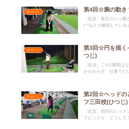
第4回☆腕の動き
86.ひつじ
〈近況〉最近だいぶ暖
(^^)1人で練習している
第3回☆円を描く
86.ひつじ
つじ)
〈近況〉この1週間は
かかわらず、仕事でだいー
第2回☆ヘッドの
86.ひつじ
フ三田校(ひつじ)
〈近況〉前回のレッス
てビックリ。どうして？