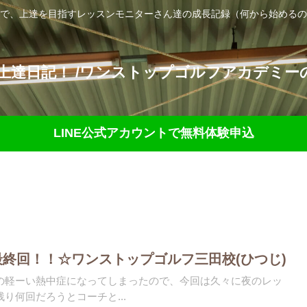
で、上達を目指すレッスンモニターさん達の成長記録（何から始めるの
達日記！ /ワンストップゴルフアカデミーの
LINE公式アカウントで無料体験申込
最終回！！☆ワンストップゴルフ三田校(ひつじ)
の軽ーい熱中症になってしまったので、今回は久々に夜のレッ
り何回だろうとコーチと...