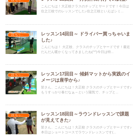
22.ちっぷ＆やーど
こんにちは！大正校クラスのチップとヤードです！今日は
住之江校でのレッスンでした♪住之江校といえばシミ...
レッスン14回目～ ドライバー買っちゃいま
22.ちっぷ＆やーど
した♪
こんにちは！ 大正校、クラスのチップとヤードです！最近
だんだん暖かくなってきましたね(^^)今日は特...
レッスン17回目～ 傾斜マットから実践のイ
22.ちっぷ＆やーど
メージは座学から♪
皆さん、こんにちは！大正校 クラスのチップとヤードです♪
もうすっかり春だなぁ～という陽気で、チップと...
レッスン18回目～ラウンドレッスンで課題
22.ちっぷ＆やーど
が見えてきた♪
皆さん、こんにちは！大正校 クラスのチップとヤードです♪
本日はショートコースでラウンドレッスンです(...