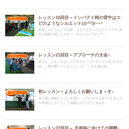
レッスン16回目～インパクト時の背中はエ
22.ちっぷ＆やーど
ビのようなシルエット(@^^)/~~~
皆様こんにちは！大正校、クラスのチップとヤードです♪本
日も快晴で過ごしやすい一日でした(^^)そして...
レッスン21回目～アプローチの大会♪
22.ちっぷ＆やーど
皆さん、こんにちは！クラスのチップとヤードです♪今日は
珍しく雨が降っていました(゜ロ゜;しかも風が強...
初レッスン～よろしくお願いしま～す♪
22.ちっぷ＆やーど
先々週に体験レッスンを受け、このたび大正校で 11 月より
半年間モニターとして頑張らせていただきます...
レッスン22回目～ 月例杯に向けての調整♪