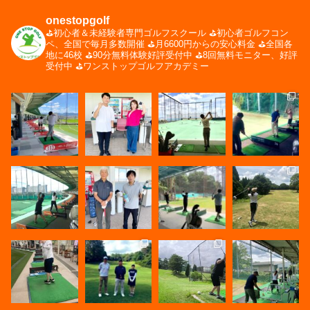
onestopgolf
⛳️初心者＆未経験者専門ゴルフスクール
⛳️初心者ゴルフコン
ペ、全国で毎月多数開催
⛳️月6600円からの安心料金
⛳️全国各
地に46校
⛳️90分無料体験好評受付中
⛳️8回無料モニター、好評
受付中
⛳️ワンストップゴルフアカデミー