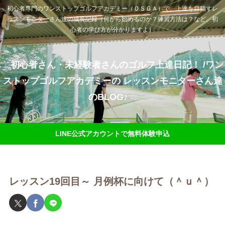
初心者専門のワンストップゴルフアカデミー（ＯＳＧＡ）で、上達を目指すレ
ッスンモニターさん達の成長記録（何から始めるのか？練習方法は？など、初
心者の学び方が分かりますよ）
初心者さん・未経験者さんのゴルフ上達日記！ /ワン
ストップゴルフアカデミーの レッスンモニターさん達
のBLOG♪
LINE公式アカウントで無料体験申込
レッスン19回目～ 月例杯に向けて（＾ｕ＾）