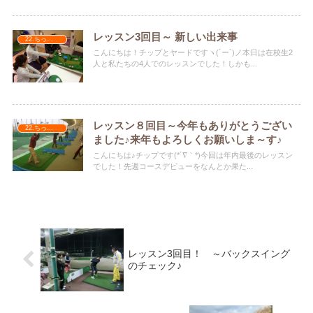
レッスン3回目～ 新しい出来事
22.ちっぷ＆やーど
こんにちは！チップとヤードですヽ(´ー`)ノ本日は在校生2
人と私たちの4人でのレッスンでした！しかも...
レッスン８回目～今年もありがとうござい
22.ちっぷ＆やーど
ました♪来年もよろしくお願いしま～す♪
こんにちは♪チップです(*´∇｀*)今回は年内最後のレッスン
でした！先週コースデビューをなんとか果た...
レッスン3回目！ ～バックスイング
のチェック♪