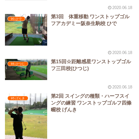
2020.06.18
第3回 体重移動 ワンストップゴル
90.ひで
フアカデミー阪奈生駒校 ひで
2020.06.18
第15回☆距離感星︎ワンストップゴル
86.ひつじ
フ三田校(ひつじ)
2020.06.18
第2回 スイングの種類・ハーフスイ
95.げんき
ングの練習 ワンストップゴルフ四條
畷校 げんき