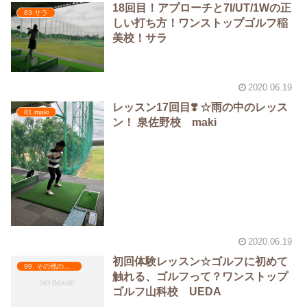
18回目！アプローチと7I/UT/1Wの正
83.サラ
しい打ち方！ワンストップゴルフ稲
美校！サラ
2020.06.19
レッスン17回目❣️ ☆雨の中のレッス
81.maki
ン！ 泉佐野校 maki
2020.06.19
初回体験レッスン☆ゴルフに初めて
99. その他の記事
触れる、ゴルフって？ワンストップ
ゴルフ山科校 UEDA