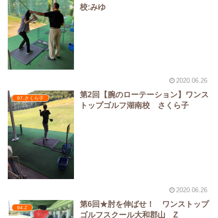
校:みゆ
2020.06.26
第2回【腕のローテーション】ワンス
97.さくら子
トップゴルフ湖南校 さくら子
2020.06.26
第6回★肘を伸ばせ！ ワンストップ
94.Z
ゴルフスクール大和郡山 Z