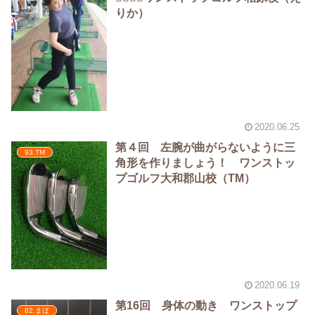
りか）
2020.06.25
第４回 左腕が曲がらないように三
93.TM
角形を作りましょう！ ワンストッ
プゴルフ大和郡山校（TM）
2020.06.19
第16回 身体の動き ワンストップ
82.まほ