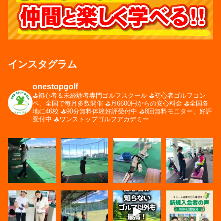
インスタグラム
onestopgolf
⛳️初心者＆未経験者専門ゴルフスクール
⛳️初心者ゴルフコン
ペ、全国で毎月多数開催
⛳️月6600円からの安心料金
⛳️全国各
地に46校
⛳️90分無料体験好評受付中
⛳️8回無料モニター、好評
受付中
⛳️ワンストップゴルフアカデミー