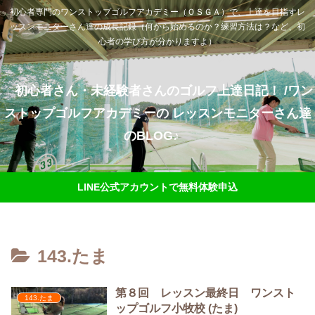
初心者専門のワンストップゴルフアカデミー（ＯＳＧＡ）で、上達を目指すレ
ッスンモニターさん達の成長記録（何から始めるのか？練習方法は？など、初
心者の学び方が分かりますよ）
初心者さん・未経験者さんのゴルフ上達日記！ /ワン
ストップゴルフアカデミーの レッスンモニターさん達
のBLOG♪
LINE公式アカウントで無料体験申込
143.たま
第８回 レッスン最終日 ワンスト
143.たま
ップゴルフ小牧校 (たま)