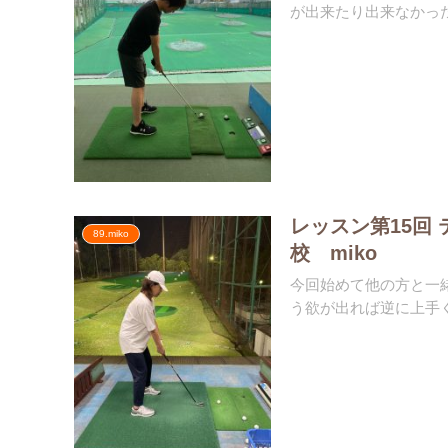
が出来たり出来なかったりで
レッスン第15回
89.miko
校 miko
今回始めて他の方と一
う欲が出れば逆に上手く