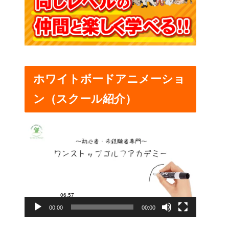
ホワイトボードアニメーショ
ン（スクール紹介）
動
画
プ
レ
ー
00:00
00:00
ヤ