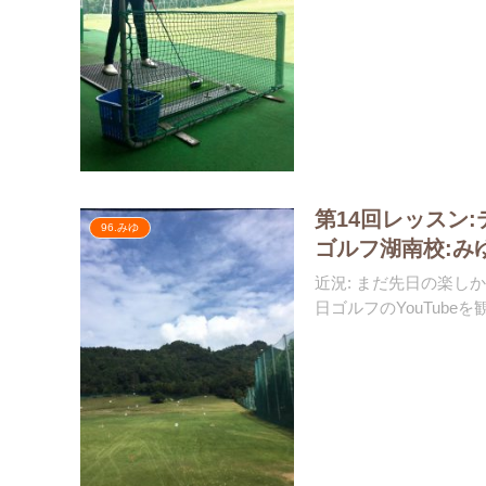
第14回レッスン
96.みゆ
ゴルフ湖南校:み
近況: まだ先日の楽
日ゴルフのYouTubeを観