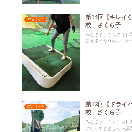
第14回【キレイ
97.さくら子
校 さくら子
️みなさま、こんにちわ
日も多くなり過ごしやす
第13回【ドライ
97.さくら子
校 さくら子
️みなさま、こんにちわ
に行ってきました〜課題