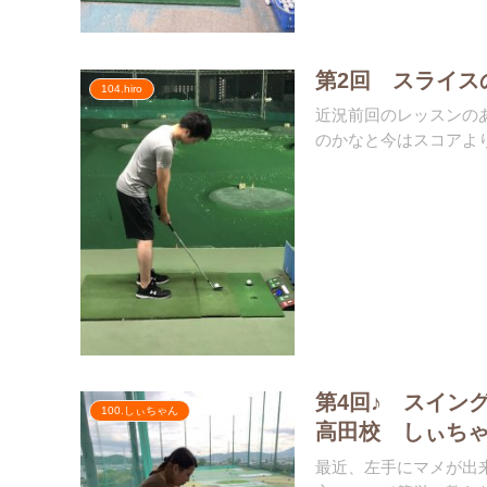
第2回 スライス
104.hiro
近況前回のレッスンの
のかなと今はスコアより
第4回♪ スイン
100.しぃちゃん
高田校 しぃち
最近、左手にマメが出