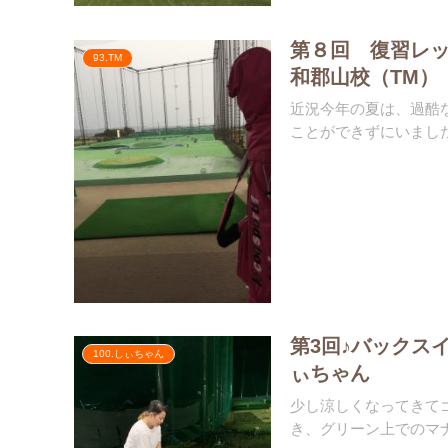
第８回 復習レ
93.TM
和郡山校（TM）
近況今年の夏は、過酷
ことができずにいました
第3回♪バックス
100.しぃちゃん
ぃちゃん
少し涼しくなってきて
き、グリーン上でのマナ