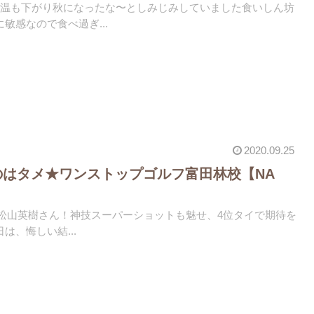
に気温も下がり秋になったな〜としみじみしていました食いしん坊
敏感なので食べ過ぎ...
2020.09.25
のはタメ★ワンストップゴルフ富田林校【NA
️‍♂️松山英樹さん！神技スーパーショットも魅せ、4位タイで期待を
は、悔しい結...