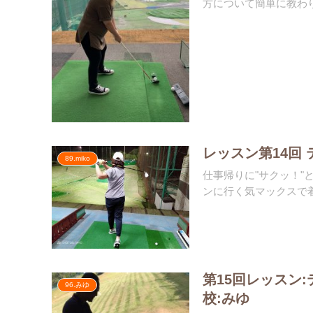
方について簡単に教わり
レッスン第14回 
89.miko
仕事帰りに"サクッ！
ンに行く気マックスで着
第15回レッスン
96.みゆ
校:みゆ