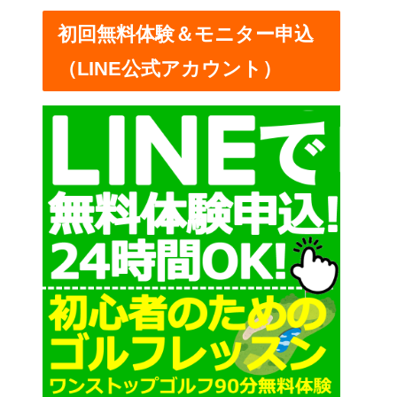
ー
初回無料体験＆モニター申込
（LINE公式アカウント）