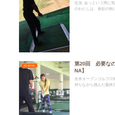
近況: あっという間
のわたしは、食欲の秋に
第20回 必要な
85.NANA
NA】
全米オープンゴルフ🏌
持ちながら挑んだ最終日