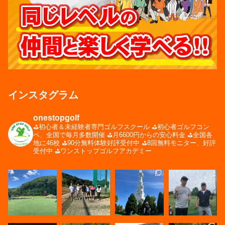
インスタグラム
onestopgolf
⛳️初心者＆未経験者専門ゴルフスクール
⛳️初心者ゴルフコン
ペ、全国で毎月多数開催
⛳️月6600円からの安心料金
⛳️全国各
地に46校
⛳️90分無料体験好評受付中
⛳️8回無料モニター、好評
受付中
⛳️ワンストップゴルフアカデミー