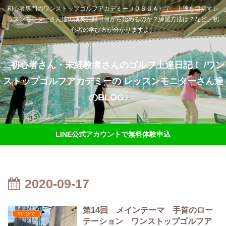
初心者専門のワンストップゴルフアカデミー（ＯＳＧＡ）で、上達を目指すレ
ッスンモニターさん達の成長記録（何から始めるのか？練習方法は？など、初
心者の学び方が分かりますよ）
初心者さん・未経験者さんのゴルフ上達日記！ /ワン
ストップゴルフアカデミーの レッスンモニターさん達
のBLOG♪
LINE公式アカウントで無料体験申込
2020-09-17
第14回 メインテーマ 手首のロー
90.ひで
テーション ワンストップゴルフア