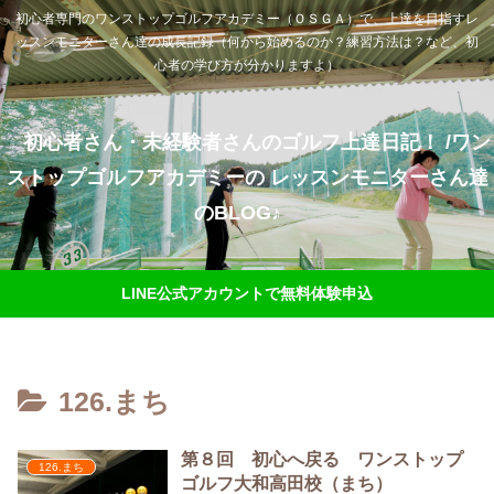
初心者専門のワンストップゴルフアカデミー（ＯＳＧＡ）で、上達を目指すレ
ッスンモニターさん達の成長記録（何から始めるのか？練習方法は？など、初
心者の学び方が分かりますよ）
初心者さん・未経験者さんのゴルフ上達日記！ /ワン
ストップゴルフアカデミーの レッスンモニターさん達
のBLOG♪
LINE公式アカウントで無料体験申込
126.まち
第８回 初心へ戻る ワンストップ
126.まち
ゴルフ大和高田校（まち）