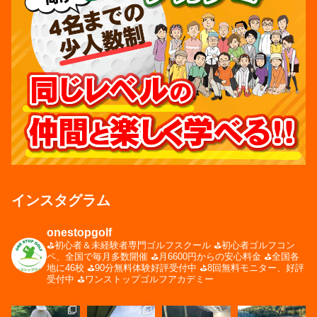
インスタグラム
onestopgolf
⛳️初心者＆未経験者専門ゴルフスクール
⛳️初心者ゴルフコン
ペ、全国で毎月多数開催
⛳️月6600円からの安心料金
⛳️全国各
地に46校
⛳️90分無料体験好評受付中
⛳️8回無料モニター、好評
受付中
⛳️ワンストップゴルフアカデミー