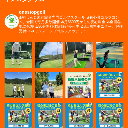
onestopgolf
⛳️初心者＆未経験者専門ゴルフスクール
⛳️初心者ゴルフコン
ペ、全国で毎月多数開催
⛳️月6600円からの安心料金
⛳️全国各
地に46校
⛳️90分無料体験好評受付中
⛳️8回無料モニター、好評
受付中
⛳️ワンストップゴルフアカデミー