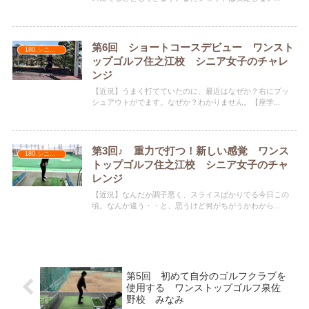
第6回 ショートコースデビュー ワンスト
180.シニア女子のチャレンジ
ップゴルフ住之江校 シニア女子のチャレ
ンジ
【近況】うまく打てていたのに、最近はなぜか？右にプッ
シュアウトがでます。なぜか？わかりません。【座学...
第3回♪ 重力で打つ！新しい感覚 ワンス
180.シニア女子のチャレンジ
トップゴルフ住之江校 シニア女子のチャ
レンジ
【近況】なんだか調子悪く、スライスばかりでる今日この
頃。なんか違う・・と、思うけど何がちがうかわから...
第5回 初めて自分のゴルフクラブを
使用する ワンストップゴルフ泉佐
野校 みなみ