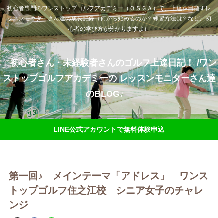
初心者専門のワンストップゴルフアカデミー（ＯＳＧＡ）で、上達を目指すレ
ッスンモニターさん達の成長記録（何から始めるのか？練習方法は？など、初
心者の学び方が分かりますよ）
初心者さん・未経験者さんのゴルフ上達日記！ /ワン
ストップゴルフアカデミーの レッスンモニターさん達
のBLOG♪
LINE公式アカウントで無料体験申込
第一回♪ メインテーマ「アドレス」 ワンス
トップゴルフ住之江校 シニア女子のチャレ
ンジ