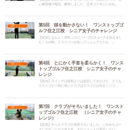
い練習場で毎日、練習しました。正木コーチにいわれ...
第5回 頭を動かさない！ ワンストップゴ
180.シニア女子のチャレンジ
ルフ住之江校 シニア女子のチャレンジ
【近況】なんと！35年ぶりにハーフだけコースを回りまし
た！その時、ドライバーが右へプッシュアウトか、...
第4回 とにかく手首を柔らかく！ ワンス
180.シニア女子のチャレンジ
トップゴルフ住之江校 シニア女子のチャ
レンジ
【近況】スイングは最初よりは安定してきたけど、どうも
スライスが！特に長いクラブはスライスが出まくりで...
第7回 クラブがそろいました！ ワンスト
180.シニア女子のチャレンジ
ップゴルフ住之江校 （シニア女子のチャ
レンジ）
【近況】やっとクラブが全部そろいました。これからコー
スにでることもできます。まだショットは安定しない...