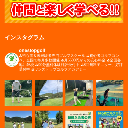
インスタグラム
onestopgolf
⛳️初心者＆未経験者専門ゴルフスクール
⛳️初心者ゴルフコン
ペ、全国で毎月多数開催
⛳️月6600円からの安心料金
⛳️全国各
地に46校
⛳️90分無料体験好評受付中
⛳️8回無料モニター、好評
受付中
⛳️ワンストップゴルフアカデミー