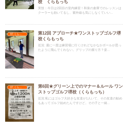
校 くらもっち
実技：今日は2回目の室内練習！和泉の倉庫でのレッスンは
クーラーも効いてるし、紫外線も気にしなくていい...
第12回 アプローチ★ワンストップゴルフ堺
87.くらもっち
校くらもっち
近況: 週に一度は練習場に行くけれどなかなかボールが思っ
たように飛んでくれない。グリップの握り方？姿...
第6回★グリーン上でのマナー＆ルール ワン
87.くらもっち
ストップゴルフ堺校（くらもっち）
近況:私にはゴルフ大好きな友達が1人いて、その友達の勧め
もあってゴルフ始めたんですけど。その子と一緒...