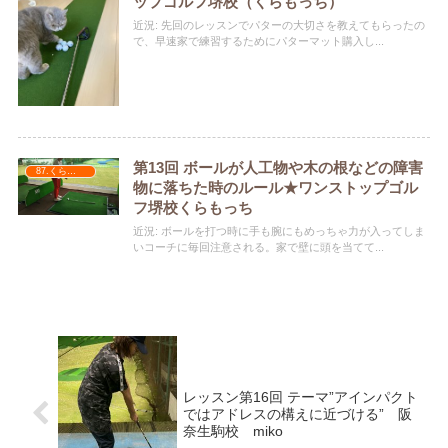
ップゴルフ堺校（くらもっち）
近況: 先回のレッスンでパターの大切さを教えてもらったの
で、早速家で練習するためにパターマット購入し...
第13回 ボールが人工物や木の根などの障害
87.くらもっち
物に落ちた時のルール★ワンストップゴル
フ堺校くらもっち
近況: ボールを打つ時に手も腕にもめっちゃ力が入ってしま
いコーチに毎回注意される。家で壁に頭を当てて...
レッスン第16回 テーマ”アインパクト
ではアドレスの構えに近づける” 阪
奈生駒校 miko