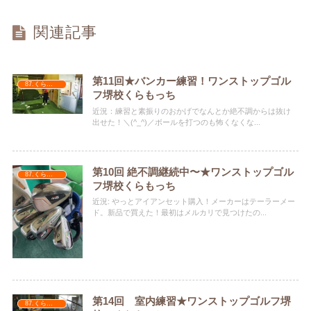
関連記事
第11回★バンカー練習！ワンストップゴル
87.くらもっち
フ堺校くらもっち
近況：練習と素振りのおかげでなんとか絶不調からは抜け
出せた！＼(^_^)／ボールを打つのも怖くなくな...
第10回 絶不調継続中〜★ワンストップゴル
87.くらもっち
フ堺校くらもっち
近況: やっとアイアンセット購入！メーカーはテーラーメー
ド。新品で買えた！最初はメルカリで見つけたの...
第14回 室内練習★ワンストップゴルフ堺
87.くらもっち