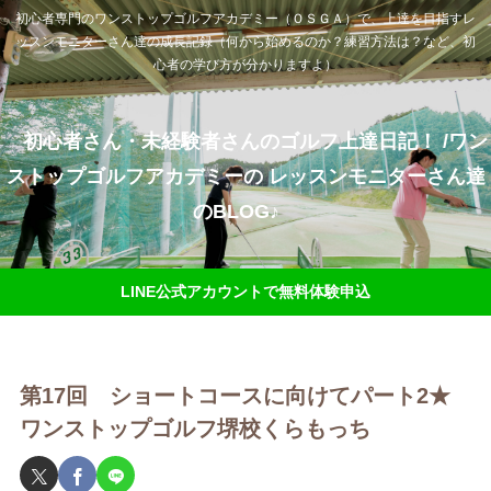
初心者専門のワンストップゴルフアカデミー（ＯＳＧＡ）で、上達を目指すレ
ッスンモニターさん達の成長記録（何から始めるのか？練習方法は？など、初
心者の学び方が分かりますよ）
初心者さん・未経験者さんのゴルフ上達日記！ /ワン
ストップゴルフアカデミーの レッスンモニターさん達
のBLOG♪
LINE公式アカウントで無料体験申込
第17回 ショートコースに向けてパート2★
ワンストップゴルフ堺校くらもっち