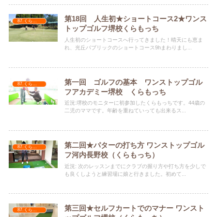
第18回 人生初★ショートコース2★ワンス
87.くらもっち
トップゴルフ堺校くらもっち
人生初のショートコースへ行ってきました！晴天にも恵ま
れ、光丘パブリックのショートコース9hまわりまし...
第一回 ゴルフの基本 ワンストップゴル
87.くらもっち
フアカデミー堺校 くらもっち
近況:堺校のモニターに初参加したくらもっちです。44歳の
二児のママです。年齢を重ねていっても出来るス...
第二回★パターの打ち方 ワンストップゴル
87.くらもっち
フ河内長野校（くらもっち）
近況: 次のレッスンまでにクラブの握り方や打ち方を少しで
も良くしようと練習場に娘と行きました。初めて...
第三回★セルフカートでのマナー ワンスト
87.くらもっち