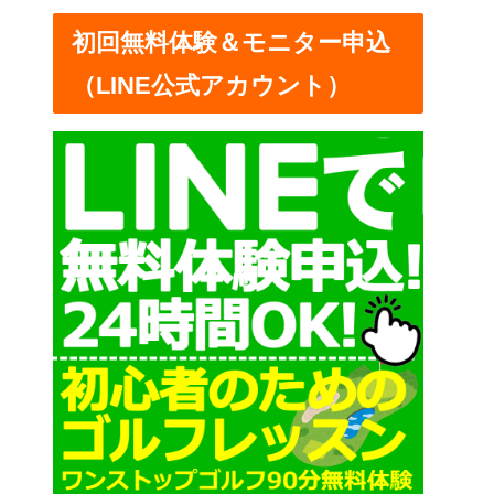
ー
初回無料体験＆モニター申込
（LINE公式アカウント）