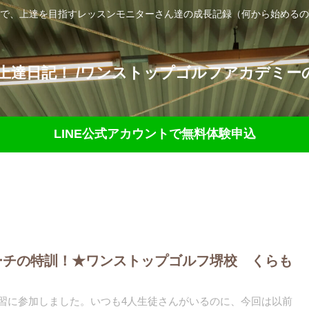
で、上達を目指すレッスンモニターさん達の成長記録（何から始めるの
達日記！ /ワンストップゴルフアカデミーの
LINE公式アカウントで無料体験申込
ーチの特訓！★ワンストップゴルフ堺校 くらも
練習に参加しました。いつも4人生徒さんがいるのに、今回は以前