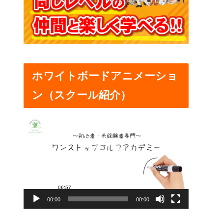
ホワイトボードアニメーショ
ン（スクール紹介）
動
画
プ
レ
ー
00:00
00:00
ヤ