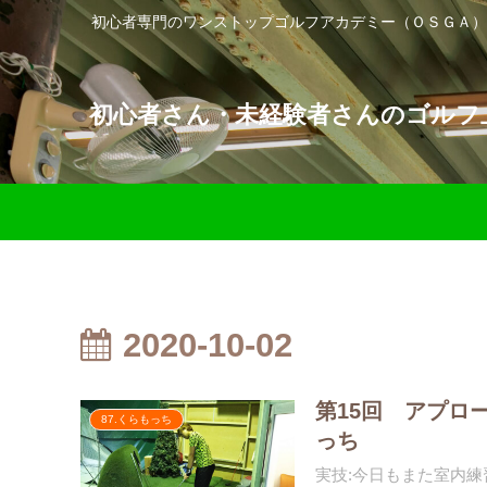
初心者専門のワンストップゴルフアカデミー（ＯＳＧＡ）
初心者さん・未経験者さんのゴルフ上
2020-10-02
第15回 アプロ
87.くらもっち
っち
実技:今日もまた室内