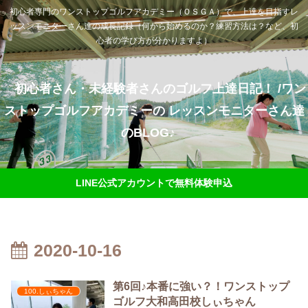
初心者専門のワンストップゴルフアカデミー（ＯＳＧＡ）で、上達を目指すレ
ッスンモニターさん達の成長記録（何から始めるのか？練習方法は？など、初
心者の学び方が分かりますよ）
初心者さん・未経験者さんのゴルフ上達日記！ /ワン
ストップゴルフアカデミーの レッスンモニターさん達
のBLOG♪
LINE公式アカウントで無料体験申込
2020-10-16
第6回♪本番に強い？！ワンストップ
100.しぃちゃん
ゴルフ大和高田校しぃちゃん