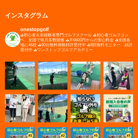
インスタグラム
onestopgolf
⛳️初心者＆未経験者専門ゴルフスクール
⛳️初心者ゴルフコン
ペ、全国で毎月多数開催
⛳️月6600円からの安心料金
⛳️全国各
地に46校
⛳️90分無料体験好評受付中
⛳️8回無料モニター、好評
受付中
⛳️ワンストップゴルフアカデミー