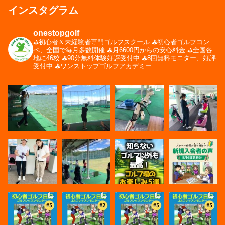
インスタグラム
onestopgolf
⛳️初心者＆未経験者専門ゴルフスクール
⛳️初心者ゴルフコン
ペ、全国で毎月多数開催
⛳️月6600円からの安心料金
⛳️全国各
地に46校
⛳️90分無料体験好評受付中
⛳️8回無料モニター、好評
受付中
⛳️ワンストップゴルフアカデミー