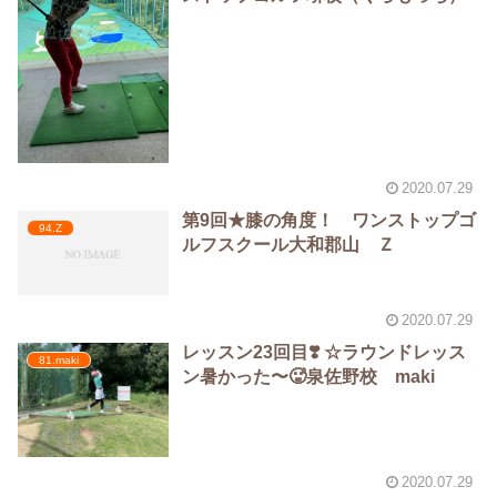
2020.07.29
第9回★膝の角度！ ワンストップゴ
94.Z
ルフスクール大和郡山 Ｚ
2020.07.29
レッスン23回目❣️ ☆ラウンドレッス
81.maki
ン暑かった〜🥵泉佐野校 maki
2020.07.29