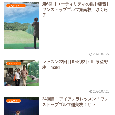
第6回【ユーティリティの集中練習】
97.さくら子
ワンストップゴルフ湖南校 さくら
子
2020.07.29
レッスン22回目❣️ ☆後2回🏌️‍♀️ 泉佐野
81.maki
校 maki
2020.07.29
24回目！アイアンラレッスン！ワン
83.サラ
ストップゴルフ稲美校！サラ