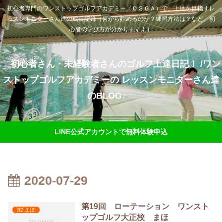
初心者専門のワンストップゴルフアカデミー（ＯＳＧＡ）で、上達を目指すレ
ッスンモニターさん達の成長記録（何から始めるのか？練習方法は？など、初
心者の学び方が分かりますよ）
初心者さん・未経験者さんのゴルフ上達日記！ /ワン
ストップゴルフアカデミーの レッスンモニターさん達
のBLOG♪
LINE公式アカウントで無料体験申込
2020-07-29
第19回 ローテーション ワンスト
82.まほ
ップゴルフ大正校 まほ