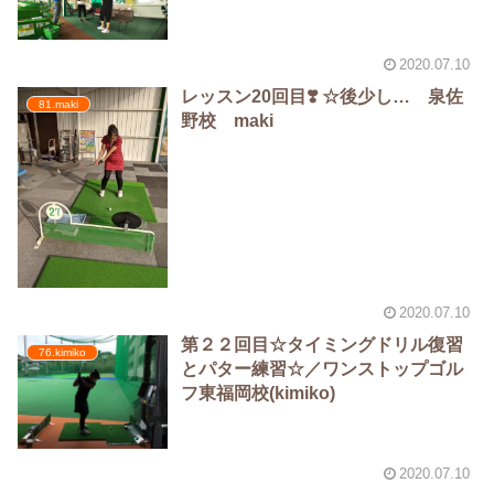
2020.07.10
レッスン20回目❣️ ☆後少し… 泉佐
81.maki
野校 maki
2020.07.10
第２２回目☆タイミングドリル復習
76.kimiko
とパター練習☆／ワンストップゴル
フ東福岡校(kimiko)
2020.07.10