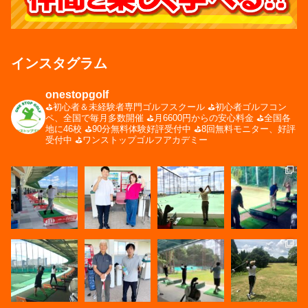
インスタグラム
onestopgolf
⛳️初心者＆未経験者専門ゴルフスクール
⛳️初心者ゴルフコン
ペ、全国で毎月多数開催
⛳️月6600円からの安心料金
⛳️全国各
地に46校
⛳️90分無料体験好評受付中
⛳️8回無料モニター、好評
受付中
⛳️ワンストップゴルフアカデミー