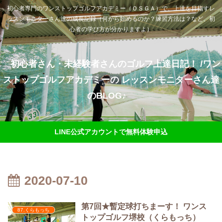
初心者専門のワンストップゴルフアカデミー（ＯＳＧＡ）で、上達を目指すレ
ッスンモニターさん達の成長記録（何から始めるのか？練習方法は？など、初
心者の学び方が分かりますよ）
初心者さん・未経験者さんのゴルフ上達日記！ /ワン
ストップゴルフアカデミーの レッスンモニターさん達
のBLOG♪
LINE公式アカウントで無料体験申込
2020-07-10
第7回★暫定球打ちまーす！ ワンス
87.くらもっち
トップゴルフ堺校（くらもっち）