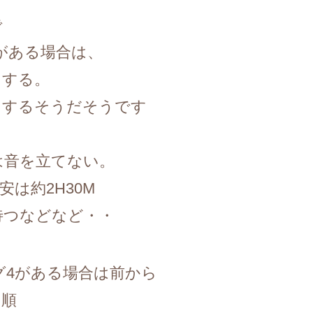
で
がある場合は、
をする。
をするそうだそうです
は音を立てない。
は約2H30M
待つなどなど・・
グ4がある場合は前から
い順