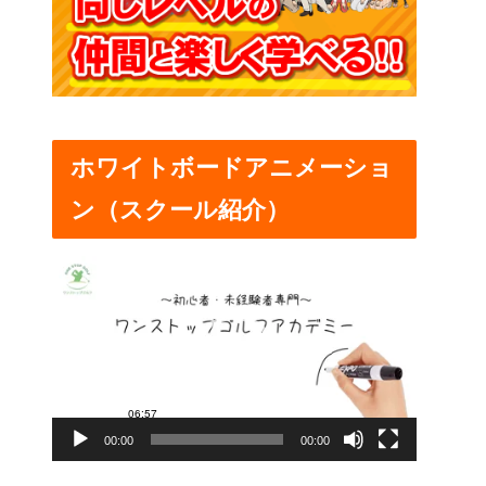
ホワイトボードアニメーショ
ン（スクール紹介）
動
画
プ
レ
ー
00:00
00:00
ヤ