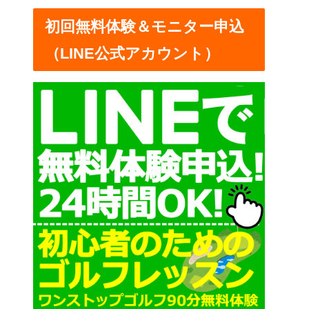
ー
初回無料体験＆モニター申込
（LINE公式アカウント）