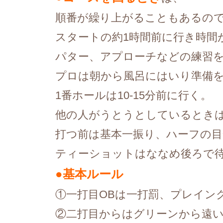
順番が繰り上がることもあるの
スタートの約1時間前に行き時間
パター、アプローチなどの練習
プロは朝から風呂にはいり準備
1番ホールは10-15分前に行く。
他の人がうとうとしているとき
打つ前は基本一振り、ハーフの目安
ティーショットはななめ後ろで
●基本ルール
①一打目OBは一打罰、プレイン
②二打目からはグリーンから遠