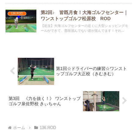
第2回♪ 皆既月食！大海ゴルフセンター｜
136.ROD
ワンストップゴルフ松原校 ROD
【近況】大海ゴルフセンターの近くに大型ショッピングモ
ールができて、普段混んでない道が混んでます！それ...
第1回☆ドライバーの練習☆ワンスト
ップゴルフ大正校（きむきむ）
第3回 《力を抜く！》 ワンストップ
ゴルフ泉佐野校 きぃちゃん
ホーム
136.ROD