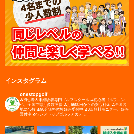
インスタグラム
onestopgolf
⛳️初心者＆未経験者専門ゴルフスクール
⛳️初心者ゴルフコン
ペ、全国で毎月多数開催
⛳️月6600円からの安心料金
⛳️全国各
地に46校
⛳️90分無料体験好評受付中
⛳️8回無料モニター、好評
受付中
⛳️ワンストップゴルフアカデミー