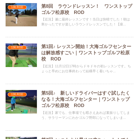
第8回 ラウンドレッスン！ ワンストップ
136.ROD
ゴルフ松原校 ROD
【近況】遂に最終レッスンです！当日は快晴でした！朝は
寒かったですが楽しいラウンドレッスンでした！【座...
第1回♪ レッスン開始！大海ゴルフセンター
136.ROD
は解放感すごい｜ワンストップゴルフ松原
校 ROD
【近況】11月12日17時からドキドキの初レッスンです。ち
ょっと早めにお仕事終わって結構早く着いちゃ...
第5回♪ 新しいドライバーはすぐ試したく
136.ROD
なる！大海ゴルフセンター｜ワンストップ
ゴルフ松原校 ROD
【近況】家でも、仕事場でも暇さえあれば素振りしてしま
う、サラリーマンにわかゴルフ野郎になってしまいま...