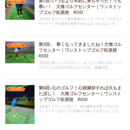
第7回♪いつもより早めに来ちゃった！でも
136.ROD
寒い！ 大海ゴルフセンター｜ワンストッ
プゴルフ松原校 ROD
【近況】初ラウンド前の最後のレッスンでした！やるだけ
やった一ヶ月の成果が発揮できればよいのになぁ！今...
第3回♪ 寒くなってきましたね！大海ゴル
136.ROD
フセンター｜ワンストップゴルフ松原校
ROD
【近況】寒くなってきました。あっという間に12月！コー
スデビューは1月を予定していたのに、急遽12月...
第6回♪心のゴルフ！心頭滅却すれば火もま
136.ROD
た涼し！ 大海ゴルフセンター｜ワンスト
ップゴルフ松原校 ROD
【近況】ラウンドに向けて、自主練習を頑張っておりま
す！アイアンは少しづつ空振りが減ってきました。しか...