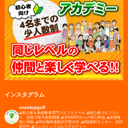
インスタグラム
onestopgolf
⛳️初心者＆未経験者専門ゴルフスクール
⛳️初心者ゴルフコン
ペ、全国で毎月多数開催
⛳️月6600円からの安心料金
⛳️全国各
地に46校
⛳️90分無料体験好評受付中
⛳️8回無料モニター、好評
受付中
⛳️ワンストップゴルフアカデミー