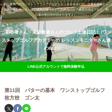
初心者専門のワンストップゴルフアカデミー（ＯＳＧＡ）で、上達を目指すレ
ッスンモニターさん達の成長記録（何から始めるのか？練習方法は？など、初
心者の学び方が分かりますよ）
初心者さん・未経験者さんのゴルフ上達日記！ /ワン
ストップゴルフアカデミーの レッスンモニターさん達
のBLOG♪
LINE公式アカウントで無料体験申込
第11回 パターの基本 ワンストップゴルフ
枚方校 ゴン太