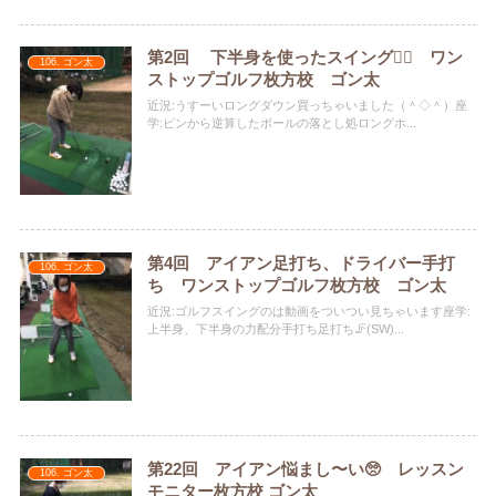
第2回 下半身を使ったスイング🏌️‍♀️ ワン
106. ゴン太
ストップゴルフ枚方校 ゴン太
近況:うすーいロングダウン買っちゃいました（＾◇＾）座
学:ピンから逆算したボールの落とし処️ロングホ...
第4回 アイアン足打ち、ドライバー手打
106. ゴン太
ち ワンストップゴルフ枚方校 ゴン太
近況:ゴルフスイングのは動画をついつい見ちゃいます座学:
上半身、下半身の力配分手打ち足打ち🦵(SW)...
第22回 アイアン悩まし〜い🥺 レッスン
106. ゴン太
モニター枚方校 ゴン太