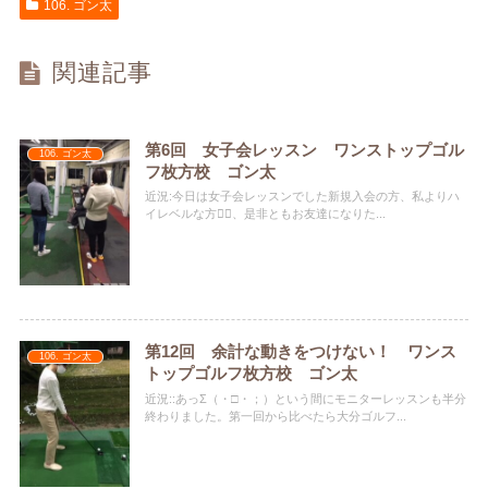
106. ゴン太
関連記事
第6回 女子会レッスン ワンストップゴル
106. ゴン太
フ枚方校 ゴン太
近況:今日は女子会レッスンでした新規入会の方、私よりハ
イレベルな方🏌️‍♀️、是非ともお友達になりた...
第12回 余計な動きをつけない！ ワンス
106. ゴン太
トップゴルフ枚方校 ゴン太
近況::あっΣ（・□・；）という間にモニターレッスンも半分
終わりました。第一回から比べたら大分ゴルフ...