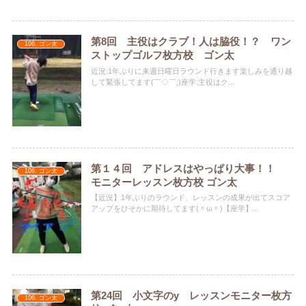
第8回 主役はクラブ！人は脇役！？ ワン
106. ゴン太
ストップゴルフ枚方校 ゴン太
近況:️1年ぶりに来週日曜日ラウンド行きます楽しみを通り越
して緊張してます(￣◇￣;)座学:主役はク...
第１４回 アドレスはやっぱり大事！！
106. ゴン太
モニターレッスン枚方校 ゴン太
【近況】1年ぶりのラウンド、レッスンの成果が出てスコア
アップをひそかに期待してます(〃ω〃)【座学】...
第24回 小文字のy レッスンモニター枚方
106. ゴン太