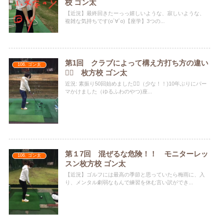
校 ゴン太
【近況】最終回きたーっっ️️嬉しいような、寂しいような、
複雑な気持ちです(о´∀`о)【座学】3つの...
第1回 クラブによって構え方打ち方の違い
106. ゴン太
🏌️‍♀️ 枚方校 ゴン太
近況: 素振り50回始めました🏌️‍♂️（少な！！)10年ぶりにパー
マかけました（ゆるふわのやつ)座...
第１7回 混ぜるな危険！！ モニターレッ
106. ゴン太
スン枚方校 ゴン太
【近況】ゴルフには最高の季節と思っていたら梅雨に、入
り️、メンタル劇弱なもんで練習を休む言い訳ができ...