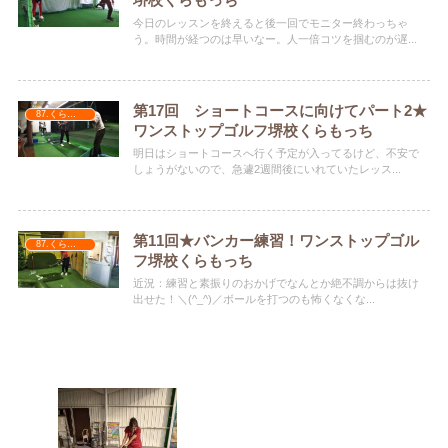
堺校くらもっち
今日のレッスンを終えると後一回でモニター終わっちゃ
う。時間が経つのは早いなー。人一倍コツを掴むのが遅...
第17回 ショートコースに向けてパート2★
87.くらもっち
ワンストップゴルフ堺校くらもっち
明日はショートコースへ行く予定が入ってるけど、不安で
しょうがないので、急遽2週間後にいれていたレッス...
第11回★バンカー練習！ワンストップゴル
87.くらもっち
フ堺校くらもっち
近況：練習と素振りのおかげでなんとか絶不調からは抜け
出せた！＼(^_^)／ボールを打つのも怖くなくな...