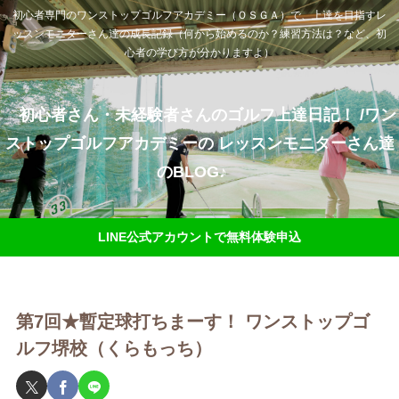
初心者専門のワンストップゴルフアカデミー（ＯＳＧＡ）で、上達を目指すレ
ッスンモニターさん達の成長記録（何から始めるのか？練習方法は？など、初
心者の学び方が分かりますよ）
初心者さん・未経験者さんのゴルフ上達日記！ /ワン
ストップゴルフアカデミーの レッスンモニターさん達
のBLOG♪
LINE公式アカウントで無料体験申込
第7回★暫定球打ちまーす！ ワンストップゴ
ルフ堺校（くらもっち）