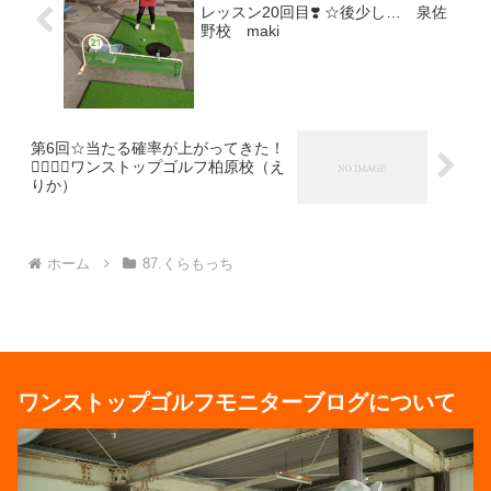
レッスン20回目❣️ ☆後少し… 泉佐
野校 maki
第6回☆当たる確率が上がってきた！
🏌🏻‍♀️⛳ワンストップゴルフ柏原校（え
りか）
ホーム
87.くらもっち
ワンストップゴルフモニターブログについて