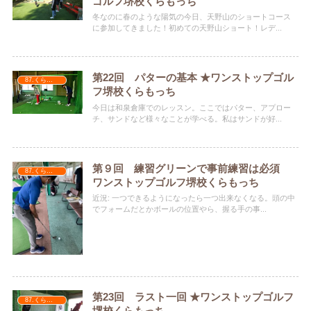
ゴルフ堺校くらもっち
冬なのに春のような陽気の今日、天野山のショートコース
に参加してきました！初めての天野山ショート！レデ...
第22回 パターの基本 ★ワンストップゴル
87.くらもっち
フ堺校くらもっち
今日は和泉倉庫でのレッスン。ここではパター、アプロー
チ、サンドなど様々なことが学べる。私はサンドが好...
第９回 練習グリーンで事前練習は必須
87.くらもっち
ワンストップゴルフ堺校くらもっち
近況: 一つできるようになったら一つ出来なくなる。頭の中
でフォームだとかボールの位置やら、握る手の事...
第23回 ラスト一回 ★ワンストップゴルフ
87.くらもっち