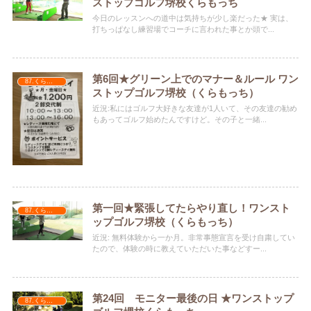
ストップゴルフ堺校くらもっち
今日のレッスンへの道中は気持ちが少し楽だった★ 実は、
打ちっぱなし練習場でコーチに言われた事とか頭で...
第6回★グリーン上でのマナー＆ルール ワン
87.くらもっち
ストップゴルフ堺校（くらもっち）
近況:私にはゴルフ大好きな友達が1人いて、その友達の勧め
もあってゴルフ始めたんですけど。その子と一緒...
第一回★緊張してたらやり直し！ワンスト
87.くらもっち
ップゴルフ堺校（くらもっち）
近況: 無料体験から一か月。非常事態宣言を受け自粛してい
たので、体験の時に教えていただいた事などすー...
第24回 モニター最後の日 ★ワンストップ
87.くらもっち