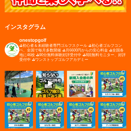
インスタグラム
onestopgolf
⛳️初心者＆未経験者専門ゴルフスクール
⛳️初心者ゴルフコン
ペ、全国で毎月多数開催
⛳️月6600円からの安心料金
⛳️全国各
地に46校
⛳️90分無料体験好評受付中
⛳️8回無料モニター、好評
受付中
⛳️ワンストップゴルフアカデミー