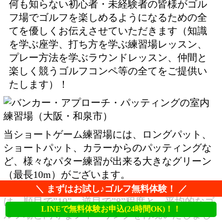
何も知らない初心者・未経験者の皆様がゴル
フ場でゴルフを楽しめるようになるための全
てを優しくお伝えさせていただきます（知識
を学ぶ座学、打ち方を学ぶ練習場レッスン、
プレー方法を学ぶラウンドレッスン、仲間と
楽しく競うゴルフコンペ等の全てをご提供い
たします）！
当ショートゲーム練習場には、ロングパット、
ショートパット、カラーからのパッティングな
ど、様々なパター練習が出来る大きなグリーン
（最長10m）がございます。
スティンプメーターで測定したグリーンの速さ
＼ まずはお試し♪ゴルフ無料体験！ ／
は、順目で”10”、逆目で”8”程度と、平均的なゴ
LINEで無料体験お申込(24時間OK)！！
ルフ場と同等なフィーリングを再現いたしまし