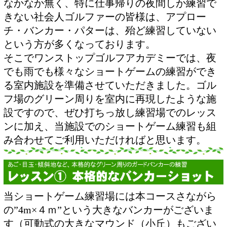
なかなか無く、特に仕事帰りの夜間しか練習で
きない社会人ゴルファーの皆様は、アプロー
チ・バンカー・パターは、殆ど練習していない
という方が多くなっております。
そこでワンストップゴルフアカデミーでは、
夜
でも雨でも様々なショートゲームの練習ができ
る
室内施設を準備させていただきました。ゴル
フ場のグリーン周りを室内に再現したような施
設ですので、ぜひ打ちっ放し練習場でのレッス
ンに加え、当施設でのショートゲーム練習も組
み合わせてご利用いただければと思います。
当ショートゲーム練習場には本コースさながら
の”4m×４ｍ”という大きなバンカーがございま
す（可動式の大きなマウンド（小丘）もござい