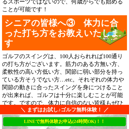
るスポーツではないので、何歳からでも始める
ことが可能です！
シニアの皆様へ③ 体力に合
った打ち方をお教えいたしま
す
ゴルフのスイングは、100人おられれば100通り
の打ち方がございます。筋力のある方無い方、
柔軟性の高い方低い方、関節に弱い部分を持っ
ている方そうでない方…etc。それぞれの体力や
関節の動きに合ったスイングを身につけること
が出来れば、ゴルフは十分に楽しむことが可能
です。ですので、体力に自信のない皆様もぜひ
＼ まずはお試し♪ゴルフ無料体験！ ／
遠慮無くチャレンジいただければと思います！
LINEで無料体験お申込(24時間OK)！！