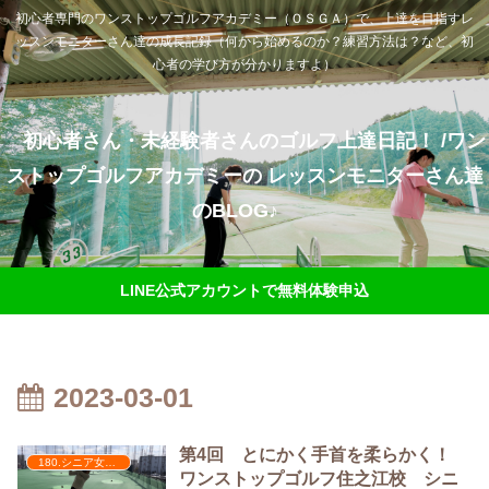
初心者専門のワンストップゴルフアカデミー（ＯＳＧＡ）で、上達を目指すレ
ッスンモニターさん達の成長記録（何から始めるのか？練習方法は？など、初
心者の学び方が分かりますよ）
初心者さん・未経験者さんのゴルフ上達日記！ /ワン
ストップゴルフアカデミーの レッスンモニターさん達
のBLOG♪
LINE公式アカウントで無料体験申込
2023-03-01
第4回 とにかく手首を柔らかく！
180.シニア女子のチャレンジ
ワンストップゴルフ住之江校 シニ