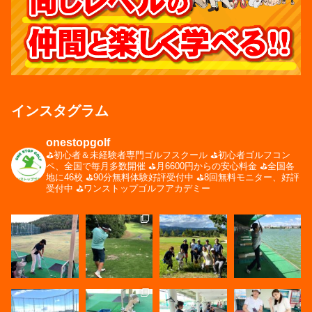
インスタグラム
onestopgolf
⛳️初心者＆未経験者専門ゴルフスクール
⛳️初心者ゴルフコン
ペ、全国で毎月多数開催
⛳️月6600円からの安心料金
⛳️全国各
地に46校
⛳️90分無料体験好評受付中
⛳️8回無料モニター、好評
受付中
⛳️ワンストップゴルフアカデミー