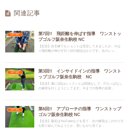
関連記事
第7回!! 飛距離を伸ばす指導 ワンストッ
147.NC
プゴルフ阪奈生駒校 NC
【近況】自主練でもショットは安定してきましたが、やは
り飛距離が伸びず日々試行錯誤ばかりです。次のレッ...
第3回!! インサイドインの指導 ワンスト
147.NC
ップゴルフ阪奈生駒校 NC
【近況】週に1回はレッスンとは関係なしで、打ちっぱなし
の練習を行くようにしてます。今までの指導の反復...
第6回!! アプローチの指導 ワンストップ
147.NC
ゴルフ阪奈生駒校 NC
【近況】最近はYouTubeなどを見て、次の練習はこのやり方
を取り組んでみようとか、思いながら見てま...