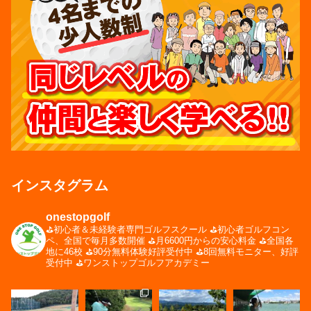
インスタグラム
onestopgolf
⛳️初心者＆未経験者専門ゴルフスクール
⛳️初心者ゴルフコン
ペ、全国で毎月多数開催
⛳️月6600円からの安心料金
⛳️全国各
地に46校
⛳️90分無料体験好評受付中
⛳️8回無料モニター、好評
受付中
⛳️ワンストップゴルフアカデミー