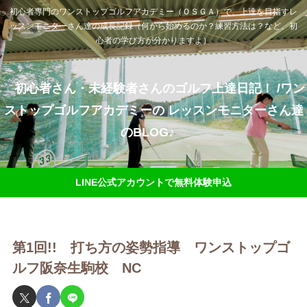
初心者専門のワンストップゴルフアカデミー（ＯＳＧＡ）で、上達を目指すレ
ッスンモニターさん達の成長記録（何から始めるのか？練習方法は？など、初
心者の学び方が分かりますよ）
初心者さん・未経験者さんのゴルフ上達日記！ /ワン
ストップゴルフアカデミーの レッスンモニターさん達
のBLOG♪
LINE公式アカウントで無料体験申込
第1回!! 打ち方の姿勢指導 ワンストップゴ
ルフ阪奈生駒校 NC