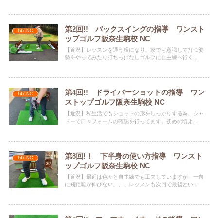
第2回!! バックスイングの指導 ワンスト
147.NC
ップゴルフ阪奈生駒校 NC
【近況】レッスンを通う様になり、家でも意識して打つ姿
勢をやってみたり打ちっぱなしゴルフに自主練へ行く...
第4回!! ドライバーショットの指導 ワン
147.NC
ストップゴルフ阪奈生駒校 NC
【近況】私生活でもショットの形をしっかりする為、シャ
ドーで日々フォームの確認を行ってます。初めの頃よ...
第8回!！ 下半身の使い方指導 ワンスト
147.NC
ップゴルフ阪奈生駒校 NC
【近況】最近は色々と自主練でも工夫していますが、一向
に飛距離が伸びない、、、レッスンも次回で最後とい...