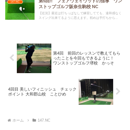
第5回!! フェアウェイウッドの指導 ワン
147.NC
ストップゴルフ阪奈生駒校 NC
【近況】最近は打ちっぱなしで練習してても、違和感なく
スイング出来てるように思えます。初めは手打ちから...
第4回 前回のレッスンで教えてもら
ったことを今回もできるように！
ワンストップゴルフ堺校 かっそ
4回目 美しいフィニッシュ チェック
ポイント 大和郡山校 ことひめ
ホーム
147.NC