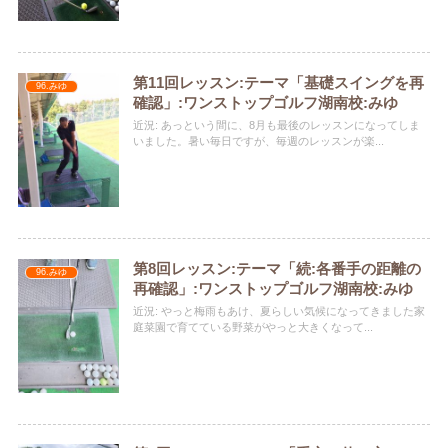
第11回レッスン:テーマ「基礎スイングを再
96.みゆ
確認」:ワンストップゴルフ湖南校:みゆ
近況: あっという間に、8月も最後のレッスンになってしま
いました。暑い毎日ですが、毎週のレッスンが楽...
第8回レッスン:テーマ「続:各番手の距離の
96.みゆ
再確認」:ワンストップゴルフ湖南校:みゆ
近況: やっと梅雨もあけ、夏らしい気候になってきました️家
庭菜園で育てている野菜がやっと大きくなって...