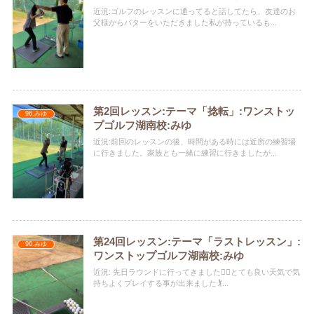
近況:ゴルフのレッスンに通ってると話してたら、友達のお
父様からパターをいただきました私が持っているも...
第2回レッスン:テーマ「捻転」:ワンストッ
96.みゆ
プゴルフ湖南校:みゆ
近況:前回のレッスンの後、時間がある時には近所の練習場
に行きました。家族とも一緒に練習に行きましたが...
第24回レッスン:テーマ「ラストレッスン」:
96.みゆ
ワンストップゴルフ湖南校:みゆ
近況: 先日ラウンドに行ってきました🏌️‍♀️とても良い天気で気
持ちよくプレイする事が出来ました🏌️...