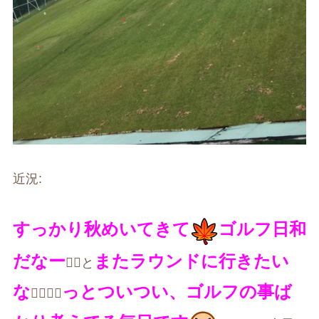
近況
:
すっかり秋めいてきて
ゴルフ日和
だなー
またラウンドに行きたい
🏌️‍♀️と
な
っとついつい、ゴルフの事ば
🏌️‍♀️🏌️‍♀️