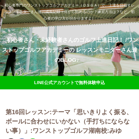
初心者専門のワンストップゴルフアカデミー（ＯＳＧＡ）で、上達を目指すレ
ッスンモニターさん達の成長記録（何から始めるのか？練習方法は？など、初
心者の学び方が分かりますよ）
初心者さん・未経験者さんのゴルフ上達日記！ /ワン
ストップゴルフアカデミーの レッスンモニターさん達
のBLOG♪
LINE公式アカウントで無料体験申込
第16回レッスン:テーマ「思いきりよく振る、
ボールに合わせにいかない（手打ちにならな
い事）」:ワンストップゴルフ湖南校:みゆ