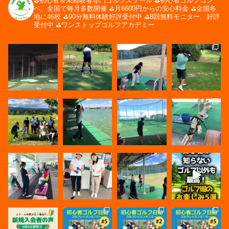
⛳️初心者＆未経験者専門ゴルフスクール
⛳️初心者ゴルフコン
ペ、全国で毎月多数開催
⛳️月6600円からの安心料金
⛳️全国各
地に46校
⛳️90分無料体験好評受付中
⛳️8回無料モニター、好評
受付中
⛳️ワンストップゴルフアカデミー