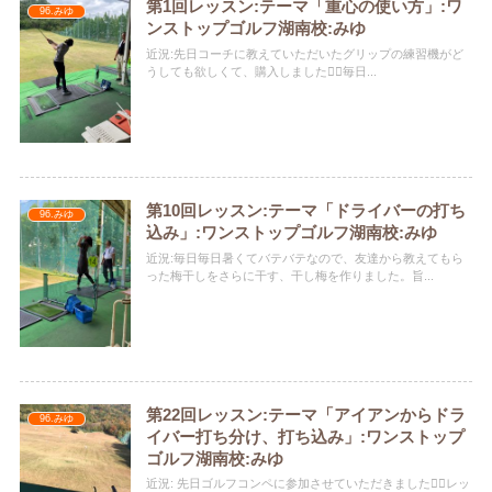
第1回レッスン:テーマ「重心の使い方」:ワ
96.みゆ
ンストップゴルフ湖南校:みゆ
近況:先日コーチに教えていただいたグリップの練習機がど
うしても欲しくて、購入しました️🏌️‍♀️毎日...
第10回レッスン:テーマ「ドライバーの打ち
96.みゆ
込み」:ワンストップゴルフ湖南校:みゆ
近況:毎日毎日暑くてバテバテなので、友達から教えてもら
った梅干しをさらに干す、干し梅を作りました。旨...
第22回レッスン:テーマ「アイアンからドラ
96.みゆ
イバー打ち分け、打ち込み」:ワンストップ
ゴルフ湖南校:みゆ
近況: 先日ゴルフコンペに参加させていただきました🏌️‍♀️レッ