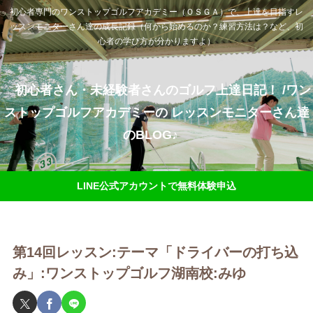
初心者専門のワンストップゴルフアカデミー（ＯＳＧＡ）で、上達を目指すレ
ッスンモニターさん達の成長記録（何から始めるのか？練習方法は？など、初
心者の学び方が分かりますよ）
初心者さん・未経験者さんのゴルフ上達日記！ /ワン
ストップゴルフアカデミーの レッスンモニターさん達
のBLOG♪
LINE公式アカウントで無料体験申込
第14回レッスン:テーマ「ドライバーの打ち込
み」:ワンストップゴルフ湖南校:みゆ