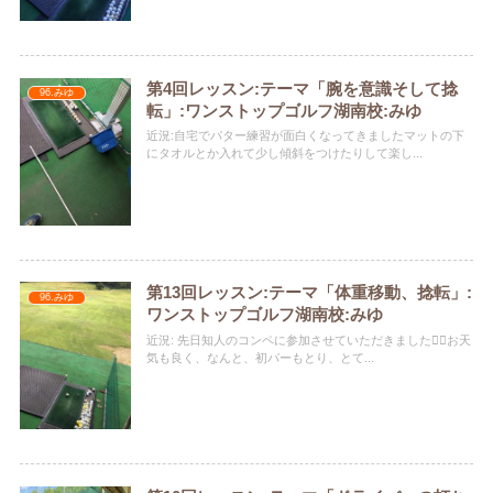
第4回レッスン:テーマ「腕を意識そして捻
96.みゆ
転」:ワンストップゴルフ湖南校:みゆ
近況:自宅でパター練習が面白くなってきました️マットの下
にタオルとか入れて少し傾斜をつけたりして楽し...
第13回レッスン:テーマ「体重移動、捻転」:
96.みゆ
ワンストップゴルフ湖南校:みゆ
近況: 先日知人のコンペに参加させていただきました🏌️‍♀️お天
気も良く、なんと、初パーもとり、とて...