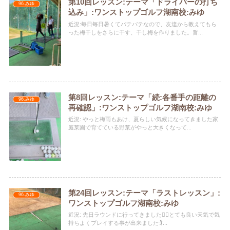
第10回レッスン:テーマ「ドライバーの打ち
96.みゆ
込み」:ワンストップゴルフ湖南校:みゆ
近況:毎日毎日暑くてバテバテなので、友達から教えてもら
った梅干しをさらに干す、干し梅を作りました。旨...
第8回レッスン:テーマ「続:各番手の距離の
96.みゆ
再確認」:ワンストップゴルフ湖南校:みゆ
近況: やっと梅雨もあけ、夏らしい気候になってきました️家
庭菜園で育てている野菜がやっと大きくなって...
第24回レッスン:テーマ「ラストレッスン」:
96.みゆ
ワンストップゴルフ湖南校:みゆ
近況: 先日ラウンドに行ってきました🏌️‍♀️とても良い天気で気
持ちよくプレイする事が出来ました🏌️...