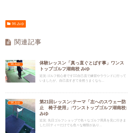
96.みゆ
関連記事
体験レッスン「真っ直ぐとばす事」ワンス
96.みゆ
トップゴルフ湖南校 みゆ
近況:ゴルフ初心者です🏌️‍♀️自己流で練習やラウンドに行って
いましたが、自己流すぎて全然うまくなら...
第21回レッスン:テーマ「左へのスウェー防
96.みゆ
止 椅子使用」:ワンストップゴルフ湖南校:
みゆ
近況: 先日ゴルフショップで色々なゴルフ用具を見に行きま
した🏌️‍♀️ティーだけでも色々な種類があり...