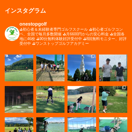
インスタグラム
onestopgolf
⛳️初心者＆未経験者専門ゴルフスクール
⛳️初心者ゴルフコン
ペ、全国で毎月多数開催
⛳️月6600円からの安心料金
⛳️全国各
地に46校
⛳️90分無料体験好評受付中
⛳️8回無料モニター、好評
受付中
⛳️ワンストップゴルフアカデミー