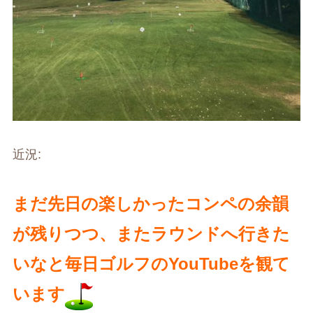
近況
:
まだ先日の楽しかったコンペの余韻
が残りつつ、またラウンドへ行きた
いなと毎日ゴルフの
YouTube
を観て
います