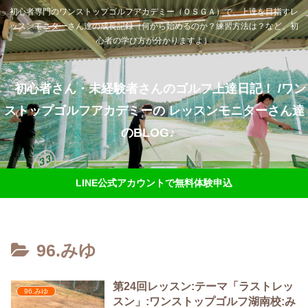
初心者専門のワンストップゴルフアカデミー（ＯＳＧＡ）で、上達を目指すレ
ッスンモニターさん達の成長記録（何から始めるのか？練習方法は？など、初
心者の学び方が分かりますよ）
初心者さん・未経験者さんのゴルフ上達日記！ /ワン
ストップゴルフアカデミーの レッスンモニターさん達
のBLOG♪
LINE公式アカウントで無料体験申込
96.みゆ
第24回レッスン:テーマ「ラストレッ
96.みゆ
スン」:ワンストップゴルフ湖南校:み