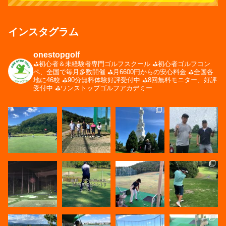
インスタグラム
onestopgolf
⛳️初心者＆未経験者専門ゴルフスクール
⛳️初心者ゴルフコン
ペ、全国で毎月多数開催
⛳️月6600円からの安心料金
⛳️全国各
地に46校
⛳️90分無料体験好評受付中
⛳️8回無料モニター、好評
受付中
⛳️ワンストップゴルフアカデミー