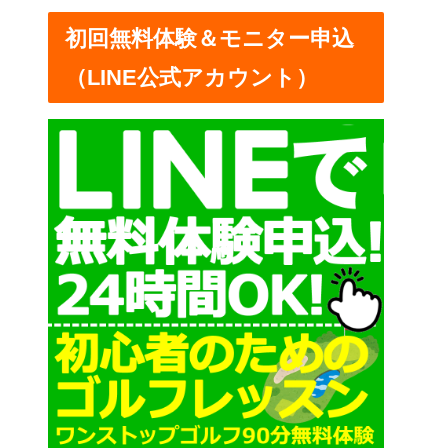
ー
初回無料体験＆モニター申込
（LINE公式アカウント）