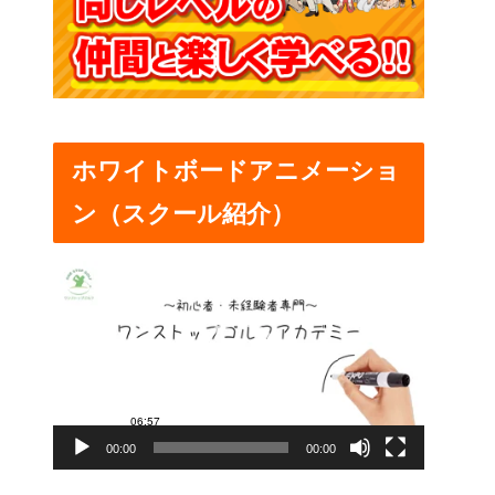
ホワイトボードアニメーショ
ン（スクール紹介）
動
画
プ
レ
ー
00:00
00:00
ヤ