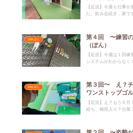
【近況】今週も仕事が
た。飲み会続き，家でも
第４回 〜練習
188.ぽん
（ぽん）
【近況】今週は１回練
システムがわからなくて
第３回〜 え？
188.ぽん
ワンストップゴ
【近況】え？もう６月
経ち、梅雨入り？台風？
第２回 〜姿勢