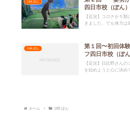
188.ぽん
四日市校（ぽん
【近況】コロナが５類
きました。でも体力は落
第１回〜初回体
188.ぽん
フ四日市校（ぽ
【近況】日比野さんの
を始めようと心に決めて
ホーム
188.ぽん