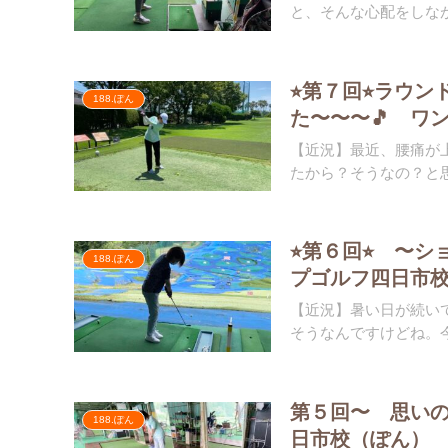
と、そんな心配をしなが
⭐︎第７回⭐︎ラ
188.ぽん
た〜〜〜🎵 ワ
【近況】最近、腰痛が
たから？そうなの？と思
⭐︎第６回⭐︎ 
188.ぽん
プゴルフ四日市
【近況】暑い日が続い
そうなんですけどね。今
第５回〜 思い
188.ぽん
日市校（ぽん）