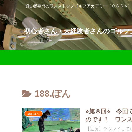
初心者専門のワンストップゴルフアカデミー（ＯＳＧＡ）
初心者さん・未経験者さんのゴルフ上
188.ぽん
⭐︎第８回⭐︎ 
188.ぽん
のです！ ワン
【近況】ラウンドして