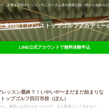
で、上達を目指すレッスンモニターさん達の成長記録（何から始めるの
達日記！ /ワンストップゴルフアカデミーの
LINE公式アカウントで無料体験申込
今回でレッスン最終？！いやいや〜まだまだ始まりな
ストップゴルフ四日市校（ぽん）
から、練習には行けなかったので、また逆戻りしてるかも〜