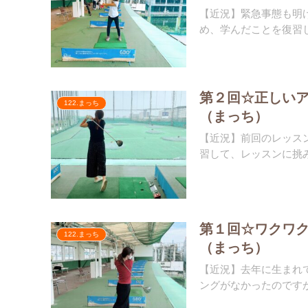
【近況】緊急事態も明
め、学んだことを復習し
第２回☆正しい
122.まっち
（まっち）
【近況】前回のレッス
習して、レッスンに挑み
第１回☆ワクワ
122.まっち
（まっち）
【近況】去年に生まれ
ングがなかったのですが