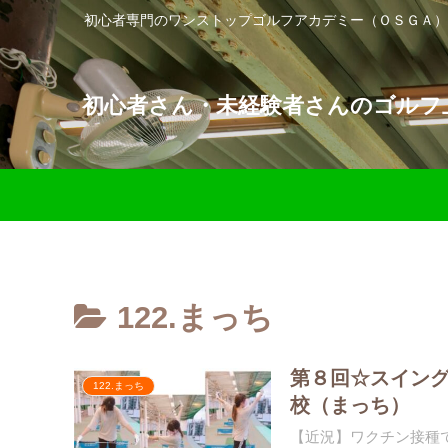
初心者専門のワンストップゴルフアカデミー（ＯＳＧＡ）
初心者さん・未経験者さんのゴルフ上
122.まっち
第８回☆スイン
122.まっち
校（まっち）
【近況】ワクチン接種