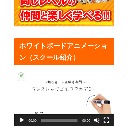
ホワイトボードアニメーショ
ン（スクール紹介）
動
画
プ
レ
ー
00:00
00:00
ヤ