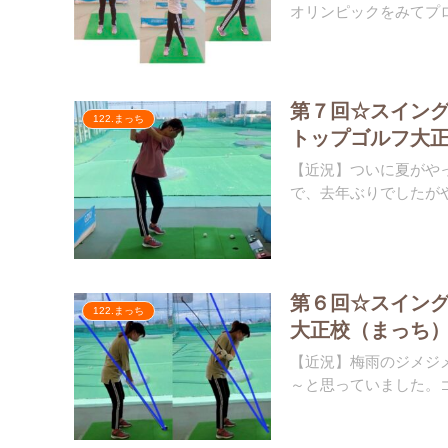
オリンピックをみてプロ
第７回☆スイン
122.まっち
トップゴルフ大
【近況】ついに夏がや
で、去年ぶりでしたがや
第６回☆スイン
122.まっち
大正校（まっち
【近況】梅雨のジメジ
～と思っていました。ゴ