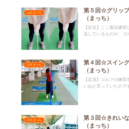
第５回☆グリッ
122.まっち
（まっち）
【近況】ここ最近練習
送しているものや、ゴル
第４回☆スイン
122.まっち
（まっち）
【近況】ゴルフの練習
いねと言っていたのです
第３回☆きれい
122.まっち
（まっち）