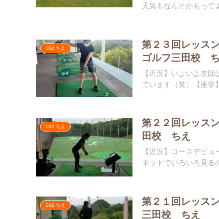
天気もなんとかもってよか
第２３回レッスン
102.ちえ
ゴルフ三田校 
【近況】いよいよ次回
ています（笑）【座学】
第２２回レッスン
102.ちえ
田校 ちえ
【近況】コースデビュ
ネットでいろいろ見るの
第２１回レッス
102.ちえ
三田校 ちえ