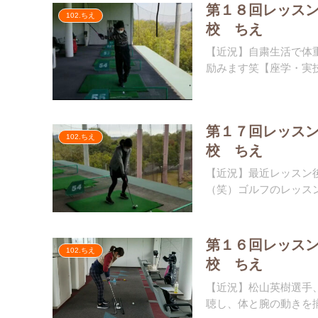
第１８回レッス
102.ちえ
校 ちえ
【近況】自粛生活で体
励みます️笑【座学・実技
第１７回レッス
102.ちえ
校 ちえ
【近況】最近レッスン
（笑）ゴルフのレッスン
第１６回レッス
102.ちえ
校 ちえ
【近況】松山英樹選手
聴し、体と腕の動きを揃