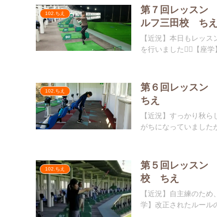
第７回レッスン
102.ちえ
ルフ三田校 ち
【近況】本日もレッス
を行いました🏌️‍♀️【座
第６回レッスン
102.ちえ
ちえ
【近況】すっかり秋ら
がちになっていましたが
第５回レッスン
102.ちえ
校 ちえ
【近況】自主練のため、
学】改正されたルールのお