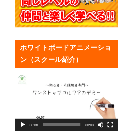
ホワイトボードアニメーショ
ン（スクール紹介）
動
画
プ
レ
ー
00:00
00:00
ヤ