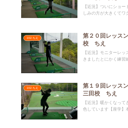
【近況】ついにショー
しみの方が大きくてワク
第２０回レッス
102.ちえ
校 ちえ
【近況】モニターレッ
きましたとにかく練習練習です
第１９回レッス
102.ちえ
三田校 ちえ
【近況】暖かくなって
色しています【座学】本