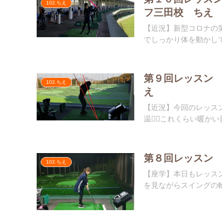
102.ちえ
フ三田校 ちえ
【近況】新型コロナの
でしっかり体を動かして
第９回レッスン
102.ちえ
え
【近況】今回のレッス
温🏌️‍♀️これくらい暖か
第８回レッスン
102.ちえ
【座学】本日もレッス
を見ながらスイングの軸につ