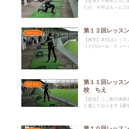
【近況】十数年ぶりに髪
たが、今年はもっと上達
第１２回レッス
102.ちえ
【座学】本日はレッスン
リアのルール️・ティーイ
第１１回レッス
102.ちえ
校 ちえ
【近況】ここ数日体調を
と感じております【座学
第１０回レッス