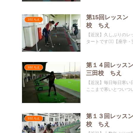
第15回レッスン
102.ちえ
校 ちえ
【近況】久しぶりのレ
タートです🏌️‍♀️【座学・
第１４回レッス
102.ちえ
三田校 ちえ
【近況】毎日毎日寒い日
ここまで寒いとついつい
第１３回レッス
102.ちえ
校 ちえ