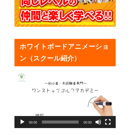
ホワイトボードアニメーショ
ン（スクール紹介）
動
画
プ
レ
ー
00:00
00:00
ヤ