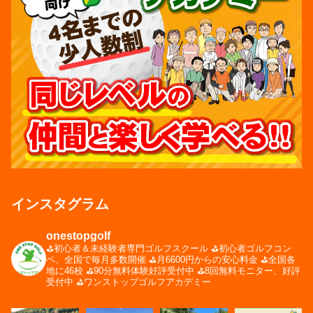
インスタグラム
onestopgolf
⛳️初心者＆未経験者専門ゴルフスクール
⛳️初心者ゴルフコン
ペ、全国で毎月多数開催
⛳️月6600円からの安心料金
⛳️全国各
地に46校
⛳️90分無料体験好評受付中
⛳️8回無料モニター、好評
受付中
⛳️ワンストップゴルフアカデミー