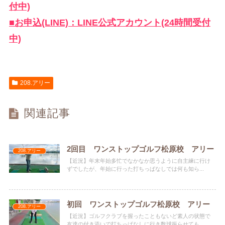
付中)
■お申込(LINE)：LINE公式アカウント(24時間受付
中)
208.アリー
関連記事
2回目 ワンストップゴルフ松原校 アリー
208.アリー
【近況】年末年始多忙でなかなか思うように自主練に行け
ずでしたが、年始に行った打ちっぱなしでは何も知ら...
初回 ワンストップゴルフ松原校 アリー
208.アリー
【近況】ゴルフクラブを握ったこともないど素人の状態で
友達の付き添いで打ちっぱなしに行き数球振らせても...