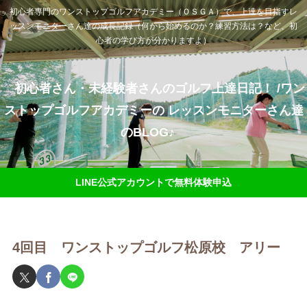
初心者専門のワンストップゴルフアカデミー（ＯＳＧＡ）で、上達を目指すレ
ッスンモニターさん達の成長記録（何から始めるのか？練習方法は？など、初
心者の学び方が分かりますよ）
初心者さん・未経験者さんのゴルフ上達日記！ /ワン
ストップゴルフアカデミーの レッスンモニターさん達
のBLOG♪
LINE公式アカウントで無料体験申込
4回目 ワンストップゴルフ松原校 アリー