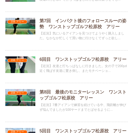
第7回 インパクト後のフォロースルーの姿
208.アリー
勢 ワンストップゴルフ松原校 アリー
【近況】気にいるアイアンを見つけてようやく購入しまし
た。なかなか忙しくて買い物に行けなくてずっと欲し...
6回目 ワンストップゴルフ松原校 アリー
208.アリー
【近況】友達と打ちっぱなしに行きました。女の子で200yd
近く飛ばす友達に驚き倒し、またモチベーショ...
第8回 最後のモニターレッスン ワンスト
208.アリー
ップゴルフ松原校 アリー
【近況】7番アイアンで練習を続けている中、飛距離が伸び
ず悩んでましたが100ヤードまでとばせるように...
5回目 ワンストップゴルフ松原校 アリー
208.アリー