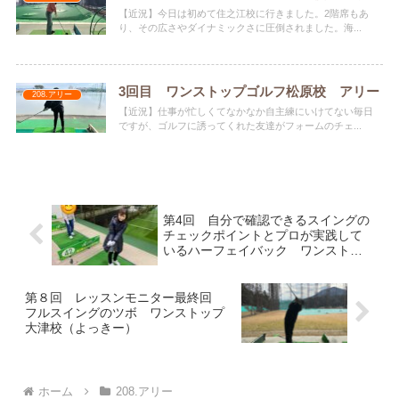
【近況】今日は初めて住之江校に行きました。2階席もあ
り、その広さやダイナミックさに圧倒されました。海...
3回目 ワンストップゴルフ松原校 アリー
208.アリー
【近況】仕事が忙しくてなかなか自主練にいけてない毎日
ですが、ゴルフに誘ってくれた友達がフォームのチェ...
第4回 自分で確認できるスイングの
チェックポイントとプロが実践して
いるハーフェイバック ワンストッ
プゴルフ大和郡山ゆう
第８回 レッスンモニター最終回
フルスイングのツボ ワンストップ
大津校（よっきー）
ホーム
208.アリー