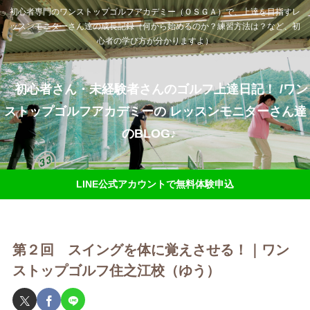
初心者専門のワンストップゴルフアカデミー（ＯＳＧＡ）で、上達を目指すレ
ッスンモニターさん達の成長記録（何から始めるのか？練習方法は？など、初
心者の学び方が分かりますよ）
初心者さん・未経験者さんのゴルフ上達日記！ /ワン
ストップゴルフアカデミーの レッスンモニターさん達
のBLOG♪
LINE公式アカウントで無料体験申込
第２回 スイングを体に覚えさせる！｜ワン
ストップゴルフ住之江校（ゆう）