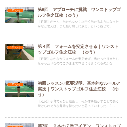
第6回 アプローチに挑戦 ワンストップゴ
187.ゆう
ルフ住之江校（ゆう）
【近況】がーん、当たらない！上手く当たるようになった
かなと思えば、また振り出しに戻る、という感じで、...
第４回 フォームを安定させる｜ワンスト
187.ゆう
ップゴルフ住之江校 （ゆう）
【近況】なかなかフォームが安定せず、当たったり当たら
なかったりなのでこのままで本当にうまくなるのかな...
初回レッスン♪概要説明、基本的なルールと
187.ゆう
実技｜ワンストップゴルフ住之江校 （ゆ
う）
【近況】子育てもひと段落し、何か体を動かすことで長く
続けられそうな趣味を持ちたいと思っていました。主...
第7回 ２本の７番アイアン ワンストップ
187.ゆう