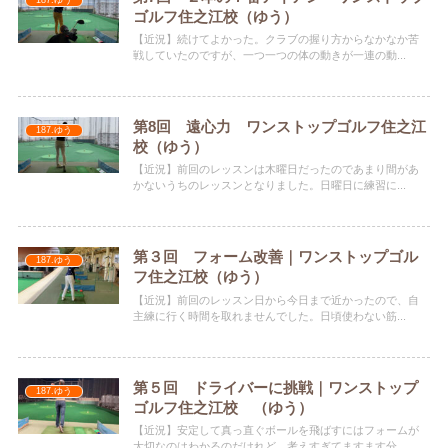
ゴルフ住之江校（ゆう）
【近況】続けてよかった。クラブの握り方からなかなか苦
戦していたのですが、一つ一つの体の動きが一連の動...
第8回 遠心力 ワンストップゴルフ住之江
187.ゆう
校（ゆう）
【近況】前回のレッスンは木曜日だったのであまり間があ
かないうちのレッスンとなりました。日曜日に練習に...
第３回 フォーム改善｜ワンストップゴル
187.ゆう
フ住之江校（ゆう）
【近況】前回のレッスン日から今日まで近かったので、自
主練に行く時間を取れませんでした。日頃使わない筋...
第５回 ドライバーに挑戦｜ワンストップ
187.ゆう
ゴルフ住之江校 （ゆう）
【近況】安定して真っ直ぐボールを飛ばすにはフォームが
大切なのはわかるのだけれど、考えすぎてますます分...