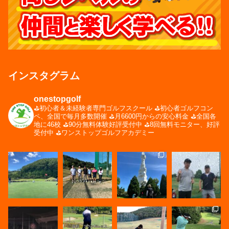
インスタグラム
onestopgolf
⛳️初心者＆未経験者専門ゴルフスクール
⛳️初心者ゴルフコン
ペ、全国で毎月多数開催
⛳️月6600円からの安心料金
⛳️全国各
地に46校
⛳️90分無料体験好評受付中
⛳️8回無料モニター、好評
受付中
⛳️ワンストップゴルフアカデミー