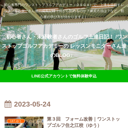
初心者専門のワンストップゴルフアカデミー（ＯＳＧＡ）で、上達を目指すレ
ッスンモニターさん達の成長記録（何から始めるのか？練習方法は？など、初
心者の学び方が分かりますよ）
初心者さん・未経験者さんのゴルフ上達日記！ /ワン
ストップゴルフアカデミーの レッスンモニターさん達
のBLOG♪
LINE公式アカウントで無料体験申込
2023-05-24
第３回 フォーム改善｜ワンストッ
187.ゆう
プゴルフ住之江校（ゆう）