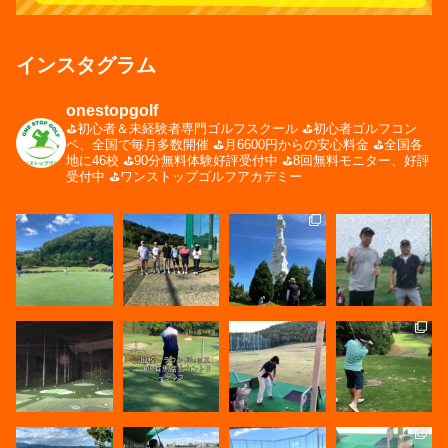
インスタグラム
onestopgolf
⛳️初心者＆未経験者専門ゴルフスクール
⛳️初心者ゴルフコン
ペ、全国で毎月多数開催
⛳️月6600円からの安心料金
⛳️全国各
地に46校
⛳️90分無料体験好評受付中
⛳️8回無料モニター、好評
受付中
⛳️ワンストップゴルフアカデミー