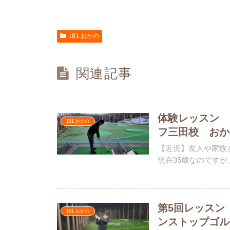
181.おかの
関連記事
体験レッスン コ
181.おかの
フ三田校 おか
【近況】友人や家族
現在35歳なのですが、
第5回レッスン
181.おかの
ンストップゴル