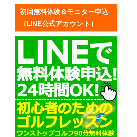
ー
初回無料体験＆モニター申込
（LINE公式アカウント）