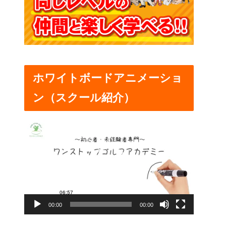
ホワイトボードアニメーショ
ン（スクール紹介）
動
画
プ
レ
ー
00:00
00:00
ヤ