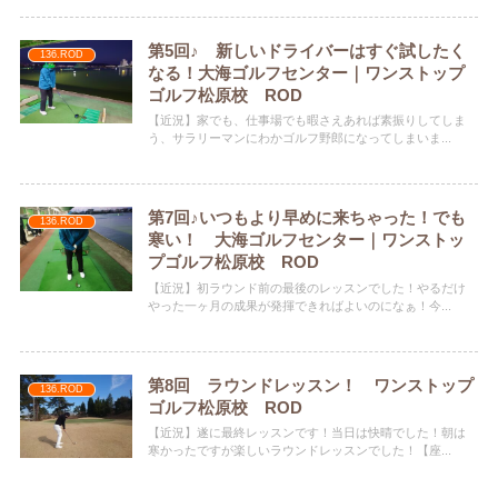
第5回♪ 新しいドライバーはすぐ試したく
136.ROD
なる！大海ゴルフセンター｜ワンストップ
ゴルフ松原校 ROD
【近況】家でも、仕事場でも暇さえあれば素振りしてしま
う、サラリーマンにわかゴルフ野郎になってしまいま...
第7回♪いつもより早めに来ちゃった！でも
136.ROD
寒い！ 大海ゴルフセンター｜ワンストッ
プゴルフ松原校 ROD
【近況】初ラウンド前の最後のレッスンでした！やるだけ
やった一ヶ月の成果が発揮できればよいのになぁ！今...
第8回 ラウンドレッスン！ ワンストップ
136.ROD
ゴルフ松原校 ROD
【近況】遂に最終レッスンです！当日は快晴でした！朝は
寒かったですが楽しいラウンドレッスンでした！【座...