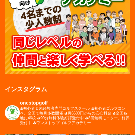
インスタグラム
onestopgolf
⛳️初心者＆未経験者専門ゴルフスクール
⛳️初心者ゴルフコン
ペ、全国で毎月多数開催
⛳️月6600円からの安心料金
⛳️全国各
地に46校
⛳️90分無料体験好評受付中
⛳️8回無料モニター、好評
受付中
⛳️ワンストップゴルフアカデミー