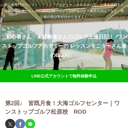
初心者専門のワンストップゴルフアカデミー（ＯＳＧＡ）で、上達を目指すレ
ッスンモニターさん達の成長記録（何から始めるのか？練習方法は？など、初
心者の学び方が分かりますよ）
初心者さん・未経験者さんのゴルフ上達日記！ /ワン
ストップゴルフアカデミーの レッスンモニターさん達
のBLOG♪
LINE公式アカウントで無料体験申込
第2回♪ 皆既月食！大海ゴルフセンター｜ワ
ンストップゴルフ松原校 ROD