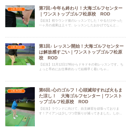
第7回♪今年も終わり！大海ゴルフセンター
136.ROD
｜ワンストップゴルフ松原校 ROD
【近況】初ラウンド後のレッスンでした！やるだけやった
一ヶ月の成果は上々で、レッスンしたおかげでなんと...
第1回♪ レッスン開始！大海ゴルフセンター
136.ROD
は解放感すごい｜ワンストップゴルフ松原
校 ROD
【近況】11月12日17時からドキドキの初レッスンです。ち
ょっと早めにお仕事終わって結構早く着いちゃ...
第6回♪心のゴルフ！心頭滅却すれば火もま
136.ROD
た涼し！ 大海ゴルフセンター｜ワンスト
ップゴルフ松原校 ROD
【近況】ラウンドに向けて、自主練習を頑張っておりま
す！アイアンは少しづつ空振りが減ってきました。しか...