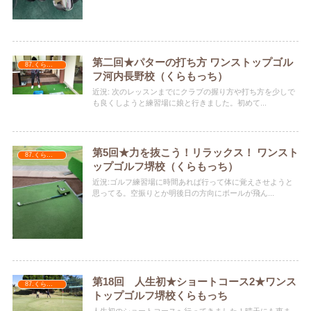
第二回★パターの打ち方 ワンストップゴル
87.くらもっち
フ河内長野校（くらもっち）
近況: 次のレッスンまでにクラブの握り方や打ち方を少しで
も良くしようと練習場に娘と行きました。初めて...
第5回★力を抜こう！リラックス！ ワンスト
87.くらもっち
ップゴルフ堺校（くらもっち）
近況:ゴルフ練習場に時間あれば行って体に覚えさせようと
思ってる。空振りとか明後日の方向にボールが飛ん...
第18回 人生初★ショートコース2★ワンス
87.くらもっち
トップゴルフ堺校くらもっち