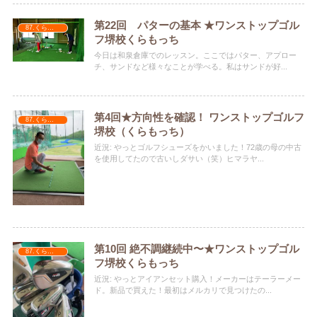
第22回 パターの基本 ★ワンストップゴル
87.くらもっち
フ堺校くらもっち
今日は和泉倉庫でのレッスン。ここではパター、アプロー
チ、サンドなど様々なことが学べる。私はサンドが好...
第4回★方向性を確認！ ワンストップゴルフ
87.くらもっち
堺校（くらもっち）
近況: やっとゴルフシューズをかいました！72歳の母の中古
を使用してたので古いしダサい（笑）ヒマラヤ...
第10回 絶不調継続中〜★ワンストップゴル
87.くらもっち
フ堺校くらもっち
近況: やっとアイアンセット購入！メーカーはテーラーメー
ド。新品で買えた！最初はメルカリで見つけたの...