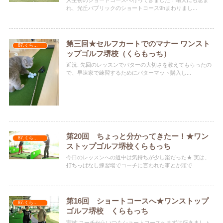
人生初のショートコースへ行ってきました！晴天にも恵ま
れ、光丘パブリックのショートコース9hまわりまし...
第三回★セルフカートでのマナー ワンスト
87.くらもっち
ップゴルフ堺校（くらもっち）
近況: 先回のレッスンでパターの大切さを教えてもらったの
で、早速家で練習するためにパターマット購入し...
第20回 ちょっと分かってきたー！★ワン
87.くらもっち
ストップゴルフ堺校くらもっち
今日のレッスンへの道中は気持ちが少し楽だった★ 実は、
打ちっぱなし練習場でコーチに言われた事とか頭で...
第16回 ショートコースへ★ワンストップ
87.くらもっち
ゴルフ堺校 くらもっち
実技:コーチからいつもショートコースへまずは行きましょ