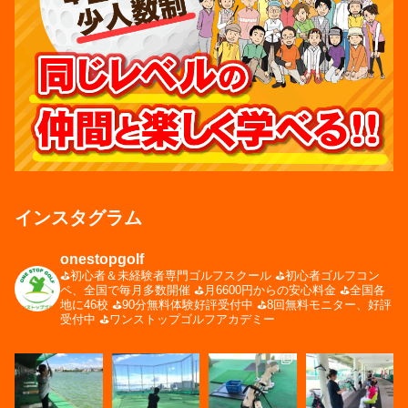
インスタグラム
onestopgolf
⛳️初心者＆未経験者専門ゴルフスクール
⛳️初心者ゴルフコン
ペ、全国で毎月多数開催
⛳️月6600円からの安心料金
⛳️全国各
地に46校
⛳️90分無料体験好評受付中
⛳️8回無料モニター、好評
受付中
⛳️ワンストップゴルフアカデミー