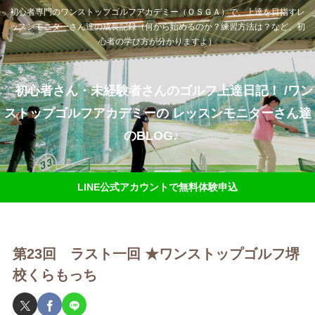
初心者専門のワンストップゴルフアカデミー（ＯＳＧＡ）で、上達を目指すレ
ッスンモニターさん達の成長記録（何から始めるのか？練習方法は？など、初
心者の学び方が分かりますよ）
初心者さん・未経験者さんのゴルフ上達日記！ /ワン
ストップゴルフアカデミーの レッスンモニターさん達
のBLOG♪
LINE公式アカウントで無料体験申込
第23回 ラスト一回 ★ワンストップゴルフ堺
校くらもっち