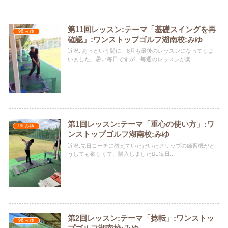
第11回レッスン:テーマ「基礎スイングを再
96.みゆ
確認」:ワンストップゴルフ湖南校:みゆ
近況: あっという間に、8月も最後のレッスンになってしま
いました。暑い毎日ですが、毎週のレッスンが楽...
第1回レッスン:テーマ「重心の使い方」:ワ
96.みゆ
ンストップゴルフ湖南校:みゆ
近況:先日コーチに教えていただいたグリップの練習機がど
うしても欲しくて、購入しました️🏌️‍♀️毎日...
第2回レッスン:テーマ「捻転」:ワンストッ
96.みゆ