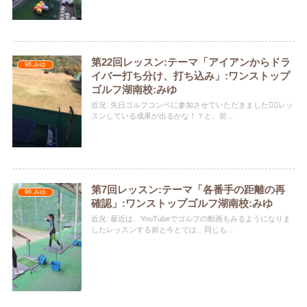
第22回レッスン:テーマ「アイアンからドラ
96.みゆ
イバー打ち分け、打ち込み」:ワンストップ
ゴルフ湖南校:みゆ
近況: 先日ゴルフコンペに参加させていただきました🏌️‍♀️レッ
スンしている成果が出るかな！？と、前...
第7回レッスン:テーマ「各番手の距離の再
96.みゆ
確認」:ワンストップゴルフ湖南校:みゆ
近況: 最近は、YouTubeでゴルフの動画もみるようになりま
した️レッスンする前と今とでは、同じも...