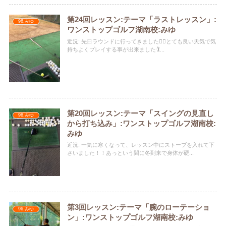
第24回レッスン:テーマ「ラストレッスン」:
96.みゆ
ワンストップゴルフ湖南校:みゆ
近況: 先日ラウンドに行ってきました🏌️‍♀️とても良い天気で気
持ちよくプレイする事が出来ました🏌️...
第20回レッスン:テーマ「スイングの見直し
96.みゆ
から打ち込み」:ワンストップゴルフ湖南校:
みゆ
近況: 一気に寒くなって、レッスン中にストーブを入れて下
さいました！！あっという間に冬到来で身体が硬...
第3回レッスン:テーマ「腕のローテーショ
96.みゆ
ン」:ワンストップゴルフ湖南校:みゆ