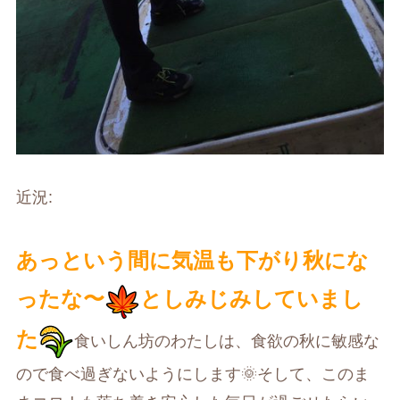
近況
:
あっという間に気温も下がり秋にな
ったな〜
としみじみしていまし
た
食いしん坊のわたしは、食欲の秋に敏感な
ので食べ過ぎないようにします
🌞
そして、このま