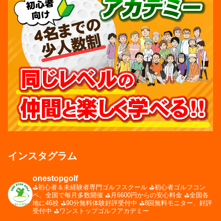
インスタグラム
onestopgolf
⛳️初心者＆未経験者専門ゴルフスクール
⛳️初心者ゴルフコン
ペ、全国で毎月多数開催
⛳️月6600円からの安心料金
⛳️全国各
地に46校
⛳️90分無料体験好評受付中
⛳️8回無料モニター、好評
受付中
⛳️ワンストップゴルフアカデミー