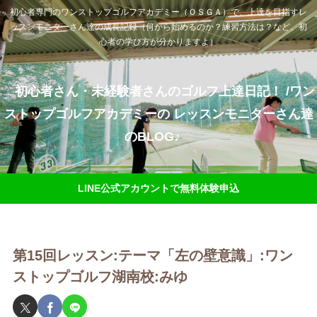
初心者専門のワンストップゴルフアカデミー（ＯＳＧＡ）で、上達を目指すレ
ッスンモニターさん達の成長記録（何から始めるのか？練習方法は？など、初
心者の学び方が分かりますよ）
初心者さん・未経験者さんのゴルフ上達日記！ /ワン
ストップゴルフアカデミーの レッスンモニターさん達
のBLOG♪
LINE公式アカウントで無料体験申込
第15回レッスン:テーマ「左の壁意識」:ワン
ストップゴルフ湖南校:みゆ