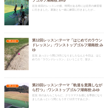
プゴルフ湖南校:みゆ
近況:前回のレッスンの後、時間がある時には近所の練習場
に行きました。家族とも一緒に練習に行きましたが...
第12回レッスン:テーマ「はじめてのラウン
96.みゆ
ドレッスン」:ワンストップゴルフ湖南校:み
ゆ
近況: あっという間に9月になりましたなんと今日は、はじ
めての「ラウンドレッスン」ということで、皆さ...
第23回レッスン:テーマ「軌道を意識しなが
96.みゆ
ら打つ」:ワンストップゴルフ湖南校:みゆ
近況: 街のあちらこちらに、クリスマスを感じる季節になり
ましたあっという間にもうすぐ12月ですあと少...