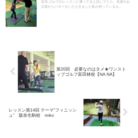
近況:ゴルフのレッスンに通ってると話してたら、友達のお
父様からパターをいただきました私が持っているも...
第20回 必要なのはタメ★ワンスト
ップゴルフ富田林校【NA NA】
レッスン第14回 テーマ”フィニッシ
ュ” 阪奈生駒校 miko