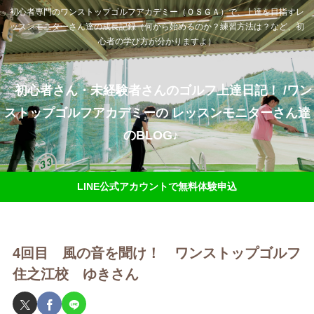
初心者専門のワンストップゴルフアカデミー（ＯＳＧＡ）で、上達を目指すレ
ッスンモニターさん達の成長記録（何から始めるのか？練習方法は？など、初
心者の学び方が分かりますよ）
初心者さん・未経験者さんのゴルフ上達日記！ /ワン
ストップゴルフアカデミーの レッスンモニターさん達
のBLOG♪
LINE公式アカウントで無料体験申込
4回目 風の音を聞け！ ワンストップゴルフ
住之江校 ゆきさん