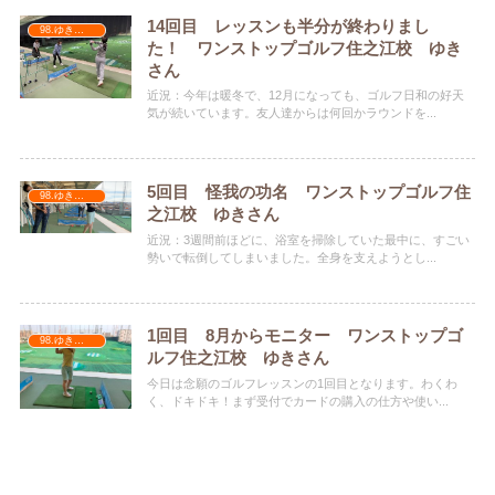
14回目 レッスンも半分が終わりまし
98.ゆきちゃん
た！ ワンストップゴルフ住之江校 ゆき
さん
近況：今年は暖冬で、12月になっても、ゴルフ日和の好天
気が続いています。友人達からは何回かラウンドを...
5回目 怪我の功名 ワンストップゴルフ住
98.ゆきちゃん
之江校 ゆきさん
近況：3週間前ほどに、浴室を掃除していた最中に、すごい
勢いで転倒してしまいました。全身を支えようとし...
1回目 8月からモニター ワンストップゴ
98.ゆきちゃん
ルフ住之江校 ゆきさん
今日は念願のゴルフレッスンの1回目となります。わくわ
く、ドキドキ！まず受付でカードの購入の仕方や使い...