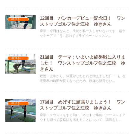
12回目 バンカーデビュー記念日！ ワン
98.ゆきちゃん
ストップゴルフ住之江校 ゆきさん
座学：今日はなんと、生徒が私一人しかいないです！超ラ
ッキー(*´▽｀*)！思わずプライベートレッスン...
21回目 テーマ：いよいよ終盤戦に入りま
98.ゆきちゃん
した！ ワンストップゴルフ住之江校 ゆ
きさん
近況：去年から、体重がじわじわと増えました(´―｀)。在
宅勤務の時間が長くなったため、腰痛も猫背もひ...
17回目 めげずに頑張りましょう！ ワン
98.ゆきちゃん
ストップゴルフ住之江校 ゆきさん
座学：ラウンドをする前に、ネットで事前にコースレイア
ウトを調べて攻略法を考えることについて、講義をし...