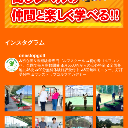
インスタグラム
onestopgolf
⛳️初心者＆未経験者専門ゴルフスクール
⛳️初心者ゴルフコン
ペ、全国で毎月多数開催
⛳️月6600円からの安心料金
⛳️全国各
地に46校
⛳️90分無料体験好評受付中
⛳️8回無料モニター、好評
受付中
⛳️ワンストップゴルフアカデミー