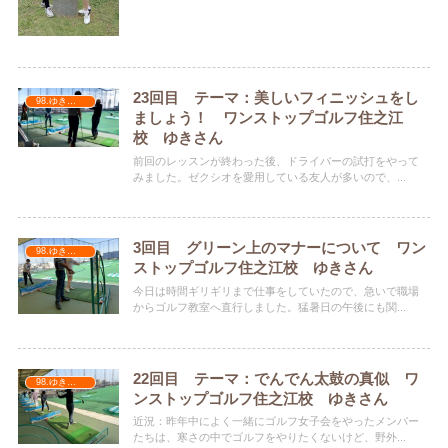
23回目 テーマ：美しいフィニッシュをし
98.ゆきちゃん
ましょう！ ワンストップゴルフ住之江
校 ゆきさん
前回のレッスンが終わった後、ドライバーの試打をやって
みました。ゼクシオを愛用している友人が多いので、...
3回目 グリーン上のマナーについて ワン
98.ゆきちゃん
ストップゴルフ住之江校 ゆきさん
今日は時間ギリギリまで仕事をしていたので、急いで職場
からゴルフ教室へ直行しました。猛暑日の午後にも関...
22回目 テーマ：でんでん太鼓の真似 ワ
98.ゆきちゃん
ンストップゴルフ住之江校 ゆきさん
近況：昨年中によく一緒にゴルフ女子会をやったメンバー
たちは、寒さの中でゴルフをやりたくないけど、野外...