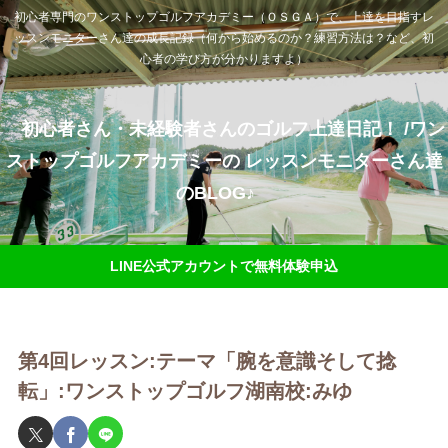
初心者専門のワンストップゴルフアカデミー（ＯＳＧＡ）で、上達を目指すレ
ッスンモニターさん達の成長記録（何から始めるのか？練習方法は？など、初
心者の学び方が分かりますよ）
初心者さん・未経験者さんのゴルフ上達日記！ /ワン
ストップゴルフアカデミーの レッスンモニターさん達
のBLOG♪
LINE公式アカウントで無料体験申込
第4回レッスン:テーマ「腕を意識そして捻
転」:ワンストップゴルフ湖南校:みゆ