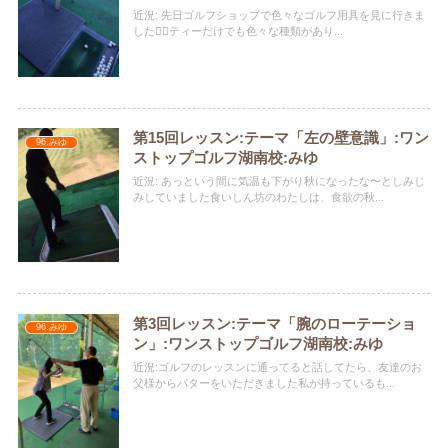
近況: 先日ゴルフショップで色々なゴルフ用具を見に行きま
した🏌️‍♀️ティーだけでも色々な種類があり...
第15回レッスン:テーマ「左の壁意識」:ワン
96.みゆ
ストップゴルフ湖南校:みゆ
近況: あっという間に気温も下がり秋になったな〜としみじ
みしていました食いしん坊のわたしは、食欲の秋...
第3回レッスン:テーマ「腕のローテーショ
96.みゆ
ン」:ワンストップゴルフ湖南校:みゆ
近況:ゴルフのレッスンに通ってると話してたら、友達のお
父様からパターをいただきました私が持っているも...