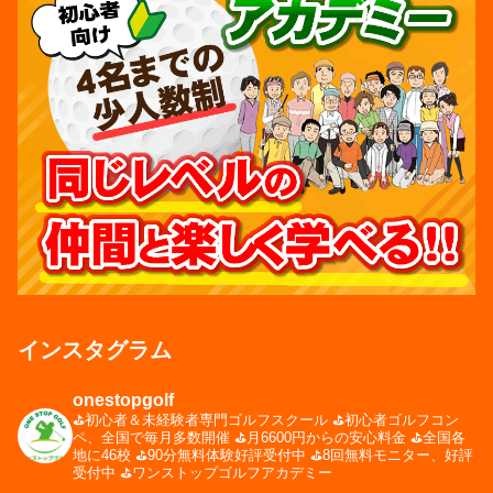
インスタグラム
onestopgolf
⛳️初心者＆未経験者専門ゴルフスクール
⛳️初心者ゴルフコン
ペ、全国で毎月多数開催
⛳️月6600円からの安心料金
⛳️全国各
地に46校
⛳️90分無料体験好評受付中
⛳️8回無料モニター、好評
受付中
⛳️ワンストップゴルフアカデミー