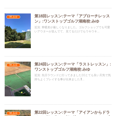
第18回レッスン:テーマ「アプローチレッス
96.みゆ
ン」:ワンストップゴルフ湖南校:みゆ
近況: 寒暖差が厳しくなりました。ゴルフショップでも可愛
いアウターが並んでて、見てるだけでもウキウキ...
第24回レッスン:テーマ「ラストレッスン」:
96.みゆ
ワンストップゴルフ湖南校:みゆ
近況: 先日ラウンドに行ってきました🏌️‍♀️とても良い天気で気
持ちよくプレイする事が出来ました🏌️...
第22回レッスン:テーマ「アイアンからドラ
96.みゆ