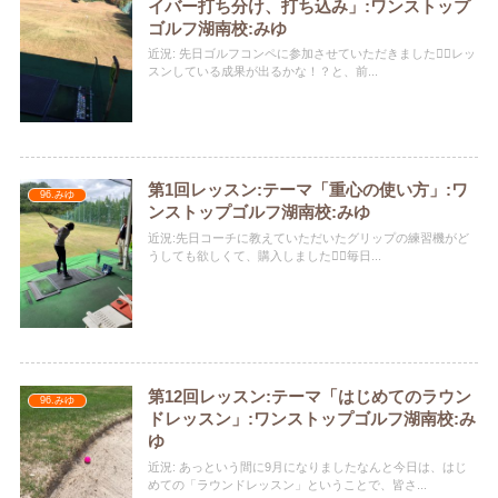
イバー打ち分け、打ち込み」:ワンストップ
ゴルフ湖南校:みゆ
近況: 先日ゴルフコンペに参加させていただきました🏌️‍♀️レッ
スンしている成果が出るかな！？と、前...
第1回レッスン:テーマ「重心の使い方」:ワ
96.みゆ
ンストップゴルフ湖南校:みゆ
近況:先日コーチに教えていただいたグリップの練習機がど
うしても欲しくて、購入しました️🏌️‍♀️毎日...
第12回レッスン:テーマ「はじめてのラウン
96.みゆ
ドレッスン」:ワンストップゴルフ湖南校:み
ゆ
近況: あっという間に9月になりましたなんと今日は、はじ
めての「ラウンドレッスン」ということで、皆さ...