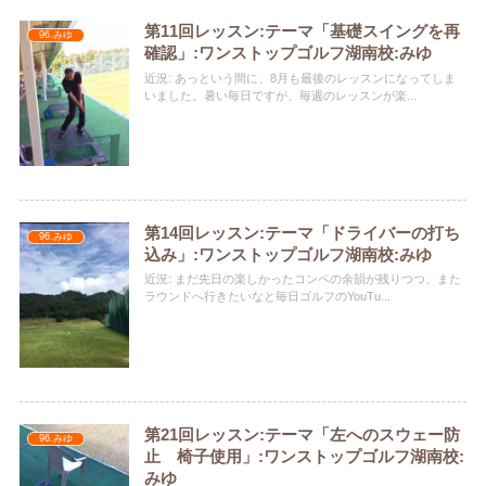
第11回レッスン:テーマ「基礎スイングを再
96.みゆ
確認」:ワンストップゴルフ湖南校:みゆ
近況: あっという間に、8月も最後のレッスンになってしま
いました。暑い毎日ですが、毎週のレッスンが楽...
第14回レッスン:テーマ「ドライバーの打ち
96.みゆ
込み」:ワンストップゴルフ湖南校:みゆ
近況: まだ先日の楽しかったコンペの余韻が残りつつ、また
ラウンドへ行きたいなと毎日ゴルフのYouTu...
第21回レッスン:テーマ「左へのスウェー防
96.みゆ
止 椅子使用」:ワンストップゴルフ湖南校:
みゆ