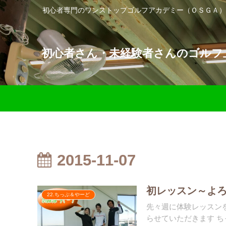
初心者専門のワンストップゴルフアカデミー（ＯＳＧＡ）
初心者さん・未経験者さんのゴルフ上
2015-11-07
初レッスン～よろ
22.ちっぷ＆やーど
先々週に体験レッスンを
らせていただきます ちっ