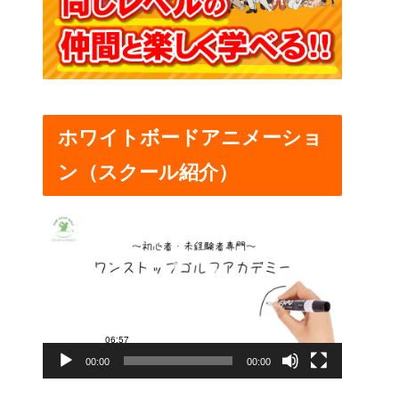
ホワイトボードアニメーショ
ン（スクール紹介）
動
画
プ
レ
ー
00:00
00:00
ヤ