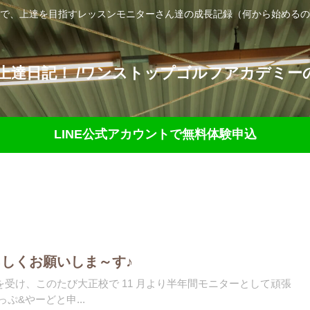
で、上達を目指すレッスンモニターさん達の成長記録（何から始めるの
達日記！ /ワンストップゴルフアカデミーの
LINE公式アカウントで無料体験申込
しくお願いしま～す♪
受け、このたび大正校で 11 月より半年間モニターとして頑張
ぷ&やーどと申...