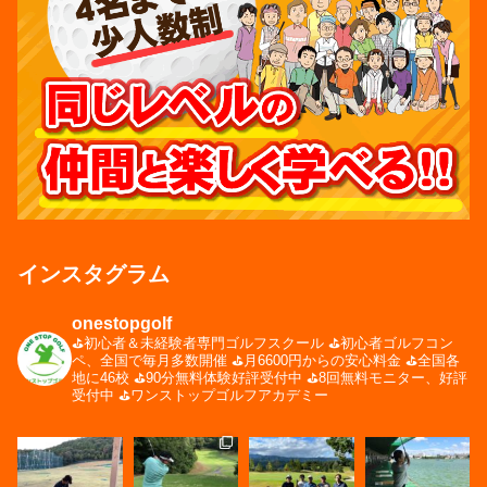
インスタグラム
onestopgolf
⛳️初心者＆未経験者専門ゴルフスクール
⛳️初心者ゴルフコン
ペ、全国で毎月多数開催
⛳️月6600円からの安心料金
⛳️全国各
地に46校
⛳️90分無料体験好評受付中
⛳️8回無料モニター、好評
受付中
⛳️ワンストップゴルフアカデミー