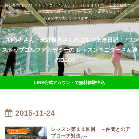
初心者専門のワンストップゴルフアカデミー（ＯＳＧＡ）で、上達を目指すレ
ッスンモニターさん達の成長記録（何から始めるのか？練習方法は？など、初
心者の学び方が分かりますよ）
初心者さん・未経験者さんのゴルフ上達日記！ /ワン
ストップゴルフアカデミーの レッスンモニターさん達
のBLOG♪
LINE公式アカウントで無料体験申込
2015-11-24
レッスン第１１回目 ～仲間とのア
20.サヤカ
プローチ対決♪～