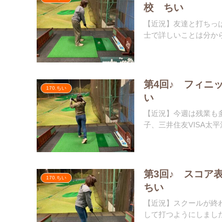
校 ちい
【近況】友達と打ちっ
士で詳しいことは分から
第4回♪ フィニ
170.ちい
い
【近況】今週は残業も
子、三井住友VISA太平
第3回♪ スコア
170.ちい
ちい
【近況】スクールが終
して打つようにしました