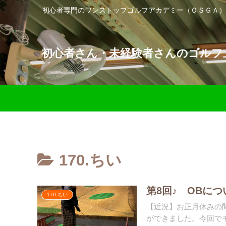
初心者専門のワンストップゴルフアカデミー（ＯＳＧＡ）
初心者さん・未経験者さんのゴルフ上
170.ちい
第8回♪ OBに
170.ちい
【近況】お正月休みの
ができました。今回でモ