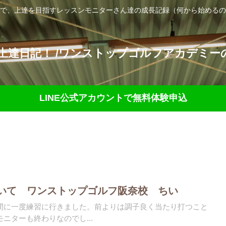
で、上達を目指すレッスンモニターさん達の成長記録（何から始めるの
達日記！ /ワンストップゴルフアカデミーの
LINE公式アカウントで無料体験申込
ついて ワンストップゴルフ阪奈校 ちい
間に一度練習に行きました。前よりは調子良く当たり打つこと
ニターも終わりなのでし...