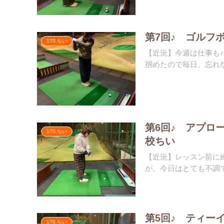
第7回♪ ゴルフ
170.ちい
【近況】今週は仕事も
掴めたので毎日、忘れな
第6回♪ アプロ
170.ちい
校ちい
【近況】レッスン前に
が、今日はとても不調で
第5回♪ ティー
170.ちい