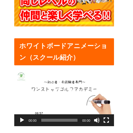
ホワイトボードアニメーショ
ン（スクール紹介）
動
画
プ
レ
ー
00:00
00:00
ヤ