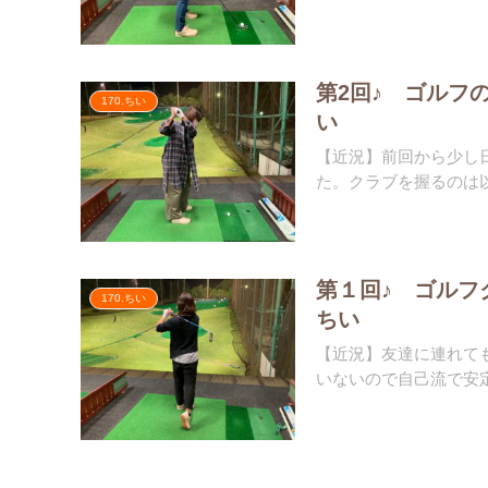
第2回♪ ゴルフ
170.ちい
い
【近況】前回から少し
た。クラブを握るのは以
第１回♪ ゴル
170.ちい
ちい
【近況】友達に連れて
いないので自己流で安定