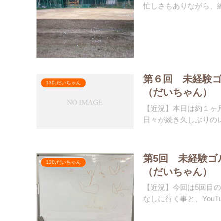
忙しさもありながら、練
第６回 未経験
130.だいちゃん
（だいちゃん）
【近況】本日は約１ヶ
日々が続き久しぶりのレ
第5回 未経験ゴ
130.だいちゃん
（だいちゃん）
【近況】今回は5回目
なしに行く事と、YouTu