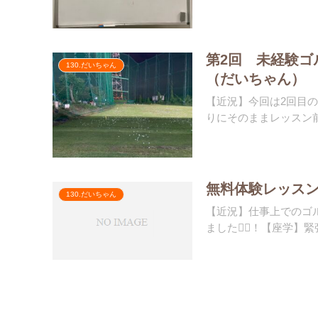
第2回 未経験ゴ
130.だいちゃん
（だいちゃん）
【近況】今回は2回目
りにそのままレッスン前
無料体験レッス
130.だいちゃん
【近況】仕事上でのゴ
ました🏌️‍♂️！【座学】