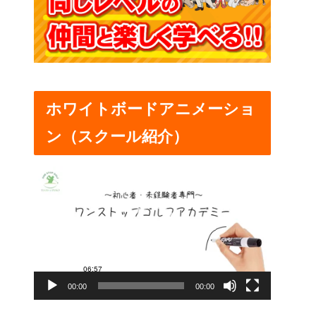
ホワイトボードアニメーショ
ン（スクール紹介）
動
画
プ
レ
ー
00:00
00:00
ヤ