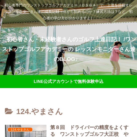
初心者専門のワンストップゴルフアカデミー（ＯＳＧＡ）で、上達を目指すレ
ッスンモニターさん達の成長記録（何から始めるのか？練習方法は？など、初
心者の学び方が分かりますよ）
初心者さん・未経験者さんのゴルフ上達日記！ /ワン
ストップゴルフアカデミーの レッスンモニターさん達
のBLOG♪
LINE公式アカウントで無料体験申込
124.やまさん
第８回 ドライバーの精度をよくす
124.やまさん
る ワンストップゴルフ大正校 や