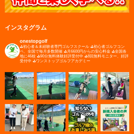
インスタグラム
onestopgolf
⛳️初心者＆未経験者専門ゴルフスクール
⛳️初心者ゴルフコン
ペ、全国で毎月多数開催
⛳️月6600円からの安心料金
⛳️全国各
地に46校
⛳️90分無料体験好評受付中
⛳️8回無料モニター、好評
受付中
⛳️ワンストップゴルフアカデミー