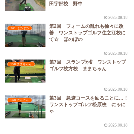
田宇部校 野中
2025.09.18
第2回 フォームの乱れも徐々に改
261.ほのぼの
善 ワンストップゴルフ住之江校に
て☆ ほのぼの
2025.09.18
第7回 スランプか⁉️ ワンストップ
259.ままちゃん
ゴルフ枚方校 ままちゃん
2025.09.18
第3回 急遽コースを回ることに…！
260.にゃにゃ
ワンストップゴルフ松原校 にゃに
ゃ
2025.09.18