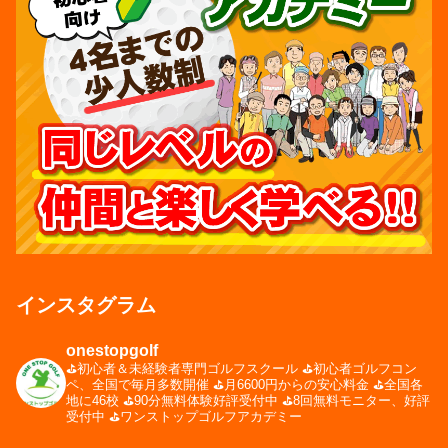
インスタグラム
onestopgolf
⛳️初心者＆未経験者専門ゴルフスクール
⛳️初心者ゴルフコン
ペ、全国で毎月多数開催
⛳️月6600円からの安心料金
⛳️全国各
地に46校
⛳️90分無料体験好評受付中
⛳️8回無料モニター、好評
受付中
⛳️ワンストップゴルフアカデミー