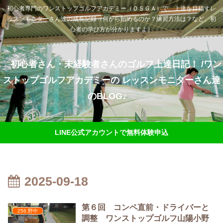
初心者専門のワンストップゴルフアカデミー（ＯＳＧＡ）で、上達を目指すレ
ッスンモニターさん達の成長記録（何から始めるのか？練習方法は？など、初
心者の学び方が分かりますよ）
初心者さん・未経験者さんのゴルフ上達日記！ /ワン
ストップゴルフアカデミーの レッスンモニターさん達
のBLOG♪
LINE公式アカウントで無料体験申込
2025-09-18
第６回 コンペ直前・ドライバーと
256.野中
調整 ワンストップゴルフ山陽小野