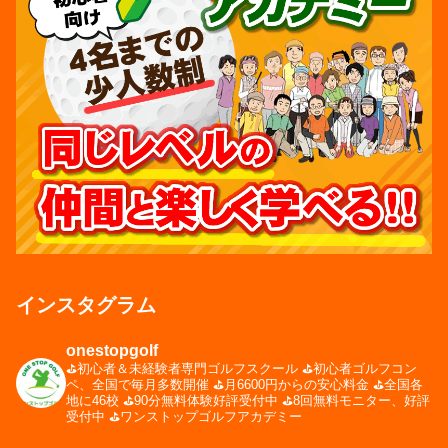
インスタグラム
onestopgolf
⛳️初心者＆未経験者専門ゴルフスクール
⛳️初心者ゴルフコン
ペ、全国で毎月多数開催
⛳️月6600円からの安心料金
⛳️全国各
地に46校
⛳️90分無料体験好評受付中
⛳️8回無料モニター、好評
受付中
⛳️ワンストップゴルフアカデミー