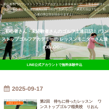
初心者専門のワンストップゴルフアカデミー（ＯＳＧＡ）で、上達を目指すレ
ッスンモニターさん達の成長記録（何から始めるのか？練習方法は？など、初
心者の学び方が分かりますよ）
初心者さん・未経験者さんのゴルフ上達日記！ /ワン
ストップゴルフアカデミーの レッスンモニターさん達
のBLOG♪
LINE公式アカウントで無料体験申込
2025-09-17
第2回 待ちに待ったレッスン ワ
263.りおん
ンストップゴルフ稲美校 りおん